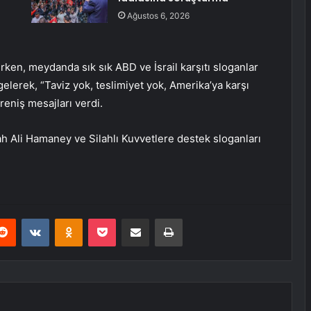
Ağustos 6, 2026
şırken, meydanda sık sık ABD ve İsrail karşıtı sloganlar
gelerek, “Taviz yok, teslimiyet yok, Amerika’ya karşı
reniş mesajları verdi.
lah Ali Hamaney ve Silahlı Kuvvetlere destek sloganları
erest
Reddit
VKontakte
Odnoklassniki
Pocket
E-Posta ile paylaş
Yazdır