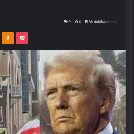
0
0
Bir dakikadan az
VKontakte
Odnoklassniki
Pocket