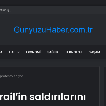
tkinliğinde ‘cast ajansı’ iddiasına soruşturma
FA
HABER
EKONOMI
SAĞLIK
TEKNOLOJI
YAŞAM
nı protesto ediyor
ail’in saldırılarını