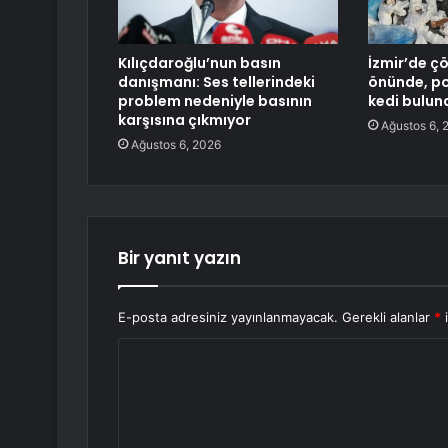
Kılıçdaroğlu’nun basın
İzmir’de ç
danışmanı: Ses tellerindeki
önünde, po
problem nedeniyle basının
kedi bulun
karşısına çıkmıyor
Ağustos 6, 
Ağustos 6, 2026
Bir yanıt yazın
E-posta adresiniz yayınlanmayacak.
Gerekli alanlar
*
i
Y
o
r
u