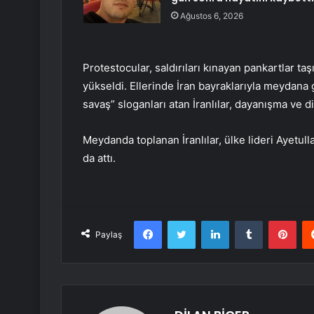
Ağustos 6, 2026
Protestocular, saldırıları kınayan pankartlar ta
yükseldi. Ellerinde İran bayraklarıyla meydana 
savaş” sloganları atan İranlılar, dayanışma ve di
Meydanda toplanan İranlılar, ülke lideri Ayetul
da attı.
Facebook
Twitter
LinkedIn
Tumblr
Pint
Paylaş