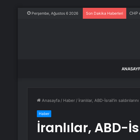
CHP e
Perşembe, Ağustos 6 2026
Son Dakika Haberleri
ANASAY
Anasayfa
/
Haber
/
İranlılar, ABD-İsrail’in saldırıları
Haber
İranlılar, ABD-İsr