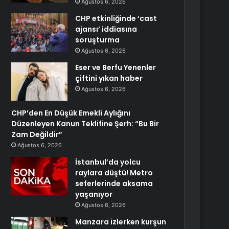
Ağustos 6, 2026
CHP etkinliğinde ‘cast
ajansı’ iddiasına
soruşturma
Ağustos 6, 2026
Eser ve Berfu Yenenler
çiftini yıkan haber
Ağustos 6, 2026
CHP’den En Düşük Emekli Aylığını
Düzenleyen Kanun Teklifine Şerh: “Bu Bir
Zam Değildir”
Ağustos 6, 2026
İstanbul’da yolcu
raylara düştü! Metro
seferlerinde aksama
yaşanıyor
Ağustos 6, 2026
Manzara izlerken kurşun