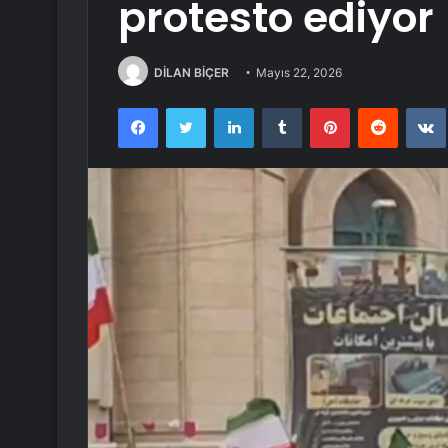
protesto ediyor
DİLAN BİÇER
Mayıs 22, 2026
Facebook
Twitter
LinkedIn
Tumblr
Pinterest
Reddit