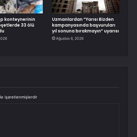
öp konteynerinin
Uzmanlardan “Yarısı Bizden
şetlerde 33 ölü
kampanyasında başvuruları
du
yıl sonuna bırakmayın” uyarısı
2026
Ağustos 6, 2026
le işaretlenmişlerdir