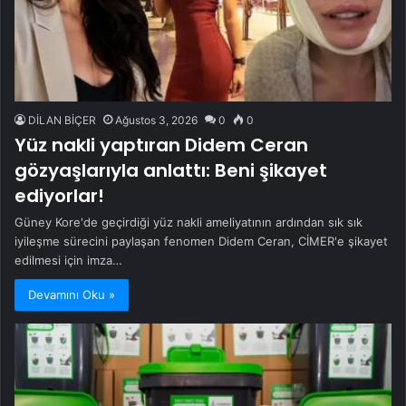
DİLAN BİÇER
Ağustos 3, 2026
0
0
Yüz nakli yaptıran Didem Ceran
gözyaşlarıyla anlattı: Beni şikayet
ediyorlar!
Güney Kore'de geçirdiği yüz nakli ameliyatının ardından sık sık
iyileşme sürecini paylaşan fenomen Didem Ceran, CİMER'e şikayet
edilmesi için imza…
Devamını Oku »