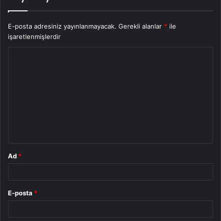
E-posta adresiniz yayınlanmayacak.
Gerekli alanlar
*
ile
işaretlenmişlerdir
Y
o
r
u
m
*
Ad
*
E-posta
*