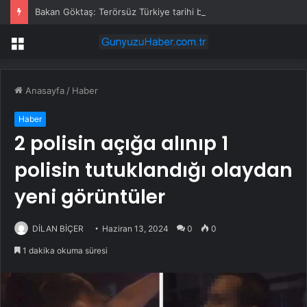
Bakan Göktaş: Terörsüz Türkiye tarihi bir adımdır
Menü
Anasayfa
/
Haber
Haber
2 polisin açığa alınıp 1
polisin tutuklandığı olaydan
yeni görüntüler
DİLAN BİÇER
Haziran 13, 2024
0
0
1 dakika okuma süresi