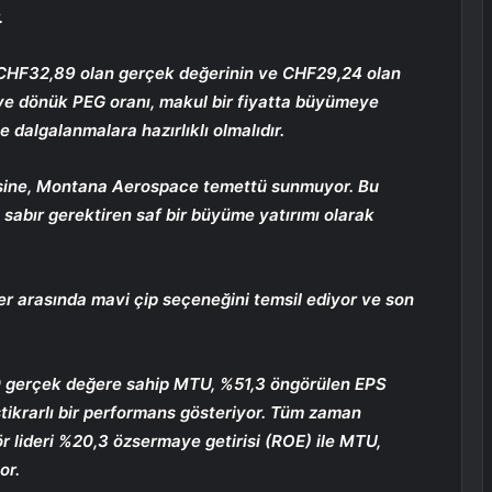
.
 CHF32,89 olan gerçek değerinin ve CHF29,24 olan
eriye dönük PEG oranı, makul bir fiyatta büyümeye
le dalgalanmalara hazırlıklı olmalıdır.
ksine, Montana Aerospace temettü sunmuyor. Bu
sabır gerektiren saf bir büyüme yatırımı olarak
ler arasında mavi çip seçeneğini temsil ediyor ve son
 gerçek değere sahip MTU, %51,3 öngörülen EPS
stikrarlı bir performans gösteriyor. Tüm zaman
ör lideri %20,3 özsermaye getirisi (ROE) ile MTU,
or.