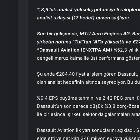
%8,9’luk analist yükseliş potansiyeli rakipl
analist uzlaşısı (17 hedef) güven sağlıyor.
Son bir gelişmede, MTU Aero Engines AG, Beren
şirketin notunu “Tut”tan “Al”a yükseltti ve €27
*
Dassault Aviation (ENXTPA:AM)
%52,3 yıllık 
dengeli maruz kalma ile üst performans göster
Şu anda €284,40 fiyatla işlem gören Dassault
olan analist hedefinin altında seyrediyor. Bu 
%9,4 EPS büyüme tahmini ve 2,42 PEG oranı üst 
Dassault’un son derece düşük %3,8 borç-özser
ile birleşince, şirketi sektör dalgalanmaları ar
Dassault Aviation ilk yarı sonuçlarını açıkladı. 
elde etti ve net kârı 346 milyon euroya yükseld