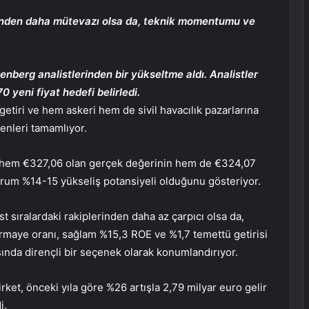
erinden daha mütevazı olsa da, teknik momentumu ve
berg analistlerinden bir yükseltme aldı. Analistler
0 yeni fiyat hedefi belirledi.
getiri ve hem askeri hem de sivil havacılık pazarlarına
enleri tamamlıyor.
, hem €327,06 olan gerçek değerinin hem de €324,07
durum %14-15 yükseliş potansiyeli olduğunu gösteriyor.
sıralardaki rakiplerinden daha az çarpıcı olsa da,
maye oranı, sağlam %15,3 ROE ve %1,7 temettü getirisi
asında dirençli bir seçenek olarak konumlandırıyor.
Şirket, önceki yıla göre %26 artışla 2,79 milyar euro gelir
i.