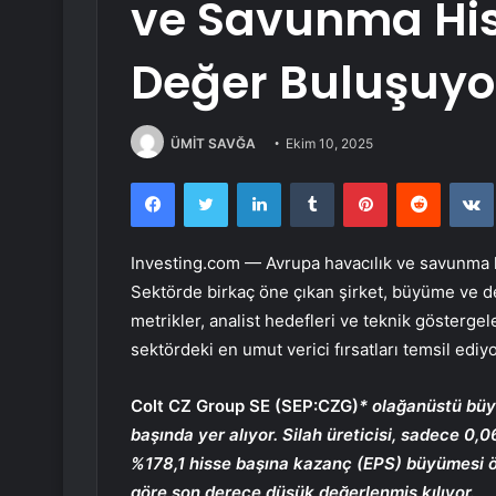
ve Savunma His
Değer Buluşuyo
ÜMİT SAVĞA
Ekim 10, 2025
Facebook
Twitter
LinkedIn
Tumblr
Pinterest
Reddit
Investing.com — Avrupa havacılık ve savunma hi
Sektörde birkaç öne çıkan şirket, büyüme ve d
metrikler, analist hedefleri ve teknik göstergel
sektördeki en umut verici fırsatları temsil ediyo
Colt CZ Group SE (SEP:CZG)
* olağanüstü büyü
başında yer alıyor. Silah üreticisi, sadece 0,0
%178,1 hisse başına kazanç (EPS) büyümesi ö
göre son derece düşük değerlenmiş kılıyor.