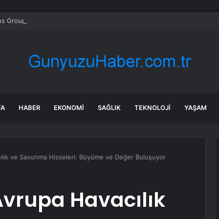
s Group hissesi 12 Ağustos’taki kazanç raporunda %13 hareket edebilir
FA
HABER
EKONOMI
SAĞLIK
TEKNOLOJI
YAŞAM
cılık ve Savunma Hisseleri: Büyüme ve Değer Buluşuyor
 Avrupa Havacılık