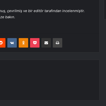
, çevrilmiş ve bir editör tarafından incelenmiştir.
üze bakın.
erest
Reddit
VKontakte
Odnoklassniki
Pocket
E-Posta ile paylaş
Yazdır