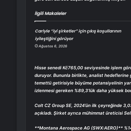
İlgili Makaleler
Carlyle “iyi şirketler” için çıkış koşullarının
iyileştiğini görüyor
Ağustos 6, 2026
Hisse senedi Kč765,00 seviyesinde işlem gör
duruyor. Bununla birlikte, analist hedeflerine
temettü getirisiyle büyüme potansiyelinin yanı
izlenmesi gereken %89,3’lük daha yüksek bor
Colt CZ Group SE, 2024’ün ilk çeyreğinde 3,03
açıkladı. Şirket ayrıca mühimmat üreticisi Sel
**
Montana Aerospace AG (SWX:AERO)
** %1