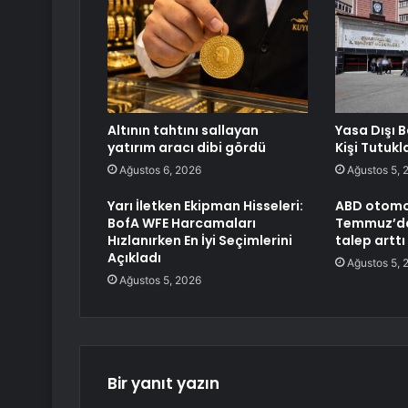
Altının tahtını sallayan
Yasa Dışı 
yatırım aracı dibi gördü
Kişi Tutukl
Ağustos 6, 2026
Ağustos 5, 
Yarı İletken Ekipman Hisseleri:
ABD otomob
BofA WFE Harcamaları
Temmuz’da 
Hızlanırken En İyi Seçimlerini
talep arttı
Açıkladı
Ağustos 5, 
Ağustos 5, 2026
Bir yanıt yazın