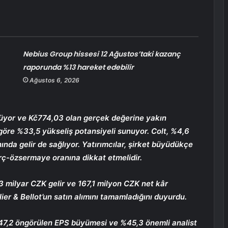
Nebius Group hissesi 12 Ağustos’taki kazanç
raporunda %13 hareket edebilir
Ağustos 6, 2026
üyor ve Kč774,03 olan gerçek değerine yakın
 göre %33,5 yükseliş potansiyeli sunuyor. Colt, %4,6
nda gelir de sağlıyor. Yatırımcılar, şirket büyüdükçe
ç-özsermaye oranına dikkat etmelidir.
 milyar CZK gelir ve 167,1 milyon CZK net kâr
lier & Bellot’un satın alımını tamamladığını duyurdu.
47,2 öngörülen EPS büyümesi ve %45,3 önemli analist