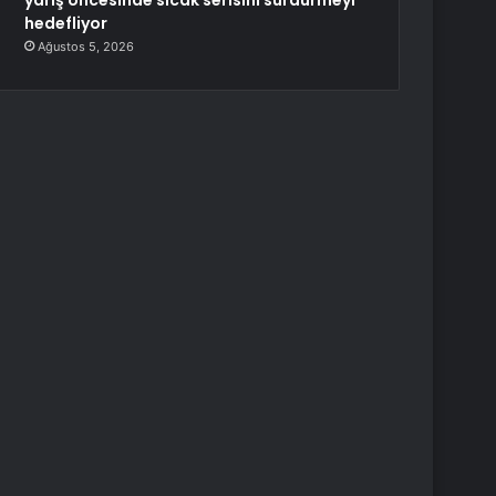
yarış öncesinde sıcak serisini sürdürmeyi
hedefliyor
Ağustos 5, 2026