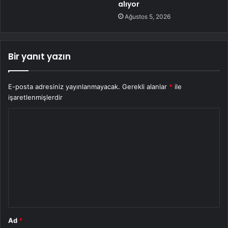
alıyor
Ağustos 5, 2026
Bir yanıt yazın
E-posta adresiniz yayınlanmayacak.
Gerekli alanlar
*
ile
işaretlenmişlerdir
Y
o
r
u
m
*
Ad
*