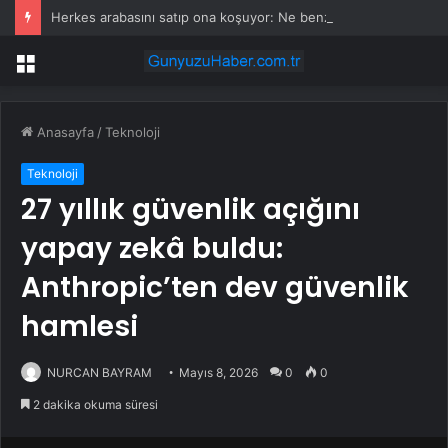
Herkes arabasını satıp ona koşuyor: Ne benzin istiyor ne elektrik
Menü
Anasayfa
/
Teknoloji
Teknoloji
27 yıllık güvenlik açığını
yapay zekâ buldu:
Anthropic’ten dev güvenlik
hamlesi
NURCAN BAYRAM
Mayıs 8, 2026
0
0
2 dakika okuma süresi