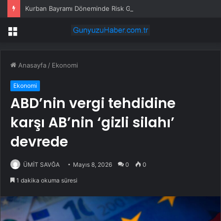
Kurban Bayramı Döneminde Risk Gruplarına Uyarılar
Menü
Anasayfa
/
Ekonomi
Ekonomi
ABD’nin vergi tehdidine
karşı AB’nin ‘gizli silahı’
devrede
ÜMİT SAVĞA
Mayıs 8, 2026
0
0
1 dakika okuma süresi