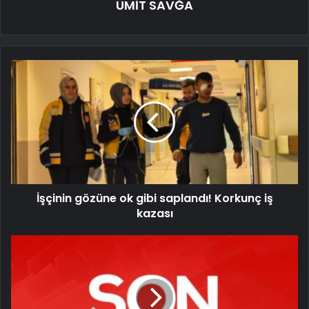
ÜMİT SAVĞA
İşçinin gözüne ok gibi saplandı! Korkunç iş
kazası