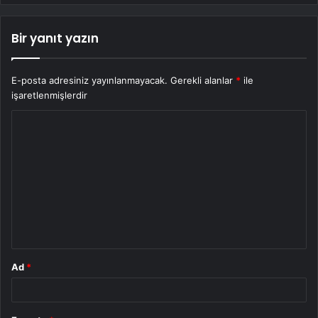
Bir yanıt yazın
E-posta adresiniz yayınlanmayacak.
Gerekli alanlar
*
ile
işaretlenmişlerdir
Y
o
r
u
m
*
Ad
*