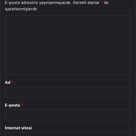
E-posta adresiniz yayınlanmayacak.
Gerekli alanlar
*
ile
işaretlenmişlerdir
Y
o
r
u
m
*
Ad
*
E-posta
*
İnternet sitesi