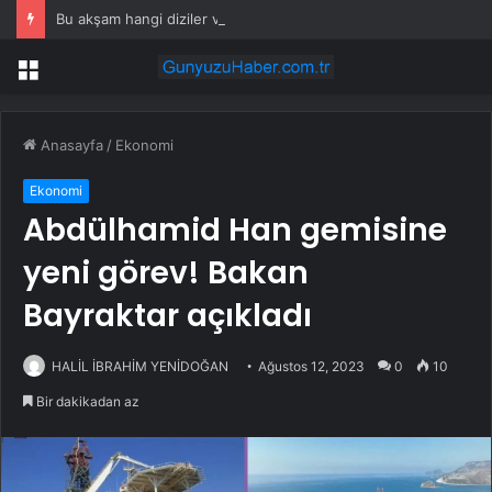
Bu akşam hangi diziler var? 28 Temmuz yayın akışında neler var? ATV, Show TV, NOW, TV8, TRT1, Kanal D, hangi diziler var?
Menü
Anasayfa
/
Ekonomi
Ekonomi
Abdülhamid Han gemisine
yeni görev! Bakan
Bayraktar açıkladı
HALİL İBRAHİM YENİDOĞAN
Ağustos 12, 2023
0
10
Bir dakikadan az