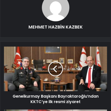
MEHMET HAZBİN KAZBEK
Genelkurmay Başkanı Bayraktaroğlu’ndan
KKTC’ye ilk resmi ziyaret