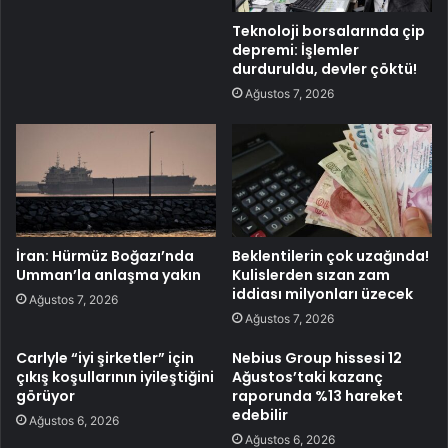
Teknoloji borsalarında çip
depremi: İşlemler
durduruldu, devler çöktü!
Ağustos 7, 2026
İran: Hürmüz Boğazı’nda
Beklentilerin çok uzağında!
Umman’la anlaşma yakın
Kulislerden sızan zam
iddiası milyonları üzecek
Ağustos 7, 2026
Ağustos 7, 2026
Carlyle “iyi şirketler” için
Nebius Group hissesi 12
çıkış koşullarının iyileştiğini
Ağustos’taki kazanç
görüyor
raporunda %13 hareket
edebilir
Ağustos 6, 2026
Ağustos 6, 2026