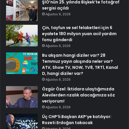
ŞİÖ’nün 25. yılında Bişkek’te fotoğraf
sergisi açıldı
Ağustos 9, 2026
Çin, tayfun ve sel felaketleri için 6
eyalete 180 milyon yuan acil yardım
fonu gönderdi
Ağustos 9, 2026
Bu akşam hangi diziler var? 28
Temmuz yayın akışında neler var?
ATV, Show TV, NOW, TV8, TRT1, Kanal
D, hangi diziler var?
Ağustos 9, 2026
Özgür Özel: İktidara ulaştığımızda
Alevilerden rızalık alacağımıza söz
veriyorum!
Ağustos 9, 2026
Üç CHP’li Başkan AKP’ye katılıyor:
Rozeti Erdoğan takacak
Ağustos 8, 2026