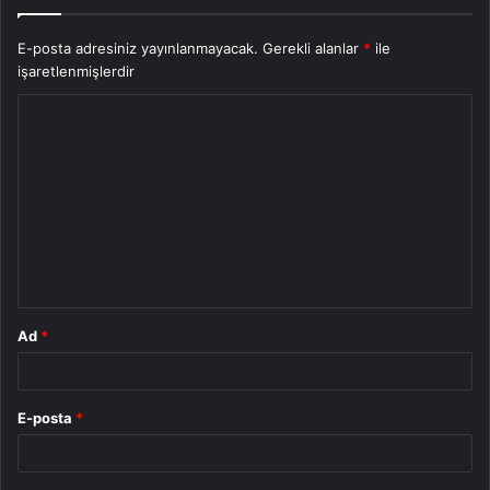
E-posta adresiniz yayınlanmayacak.
Gerekli alanlar
*
ile
işaretlenmişlerdir
Y
o
r
u
m
*
Ad
*
E-posta
*