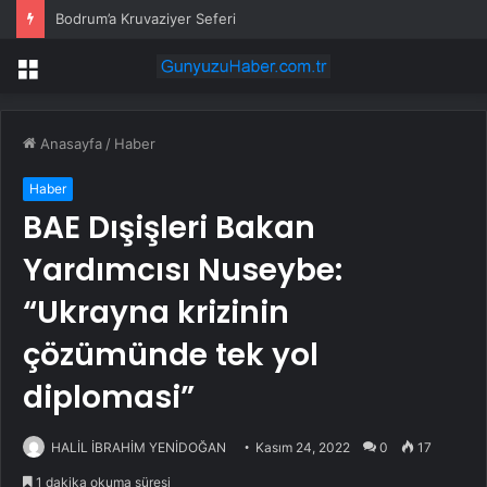
Bodrum’a Kruvaziyer Seferi
Menü
Anasayfa
/
Haber
Haber
BAE Dışişleri Bakan
Yardımcısı Nuseybe:
“Ukrayna krizinin
çözümünde tek yol
diplomasi”
HALİL İBRAHİM YENİDOĞAN
Kasım 24, 2022
0
17
1 dakika okuma süresi