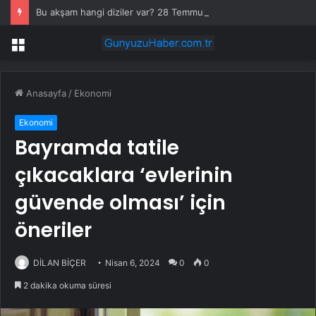
Bu akşam hangi diziler var? 28 Temmuz yayın akışında neler var? ATV, Show TV, NOW, TV8, TRT1, Kanal D, hangi diziler var?
Menü
Anasayfa
/
Ekonomi
Ekonomi
Bayramda tatile
çıkacaklara ‘evlerinin
güvende olması’ için
öneriler
DİLAN BİÇER
Nisan 6, 2024
0
0
2 dakika okuma süresi