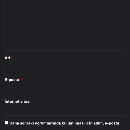
o
r
u
m
*
Ad
*
E-posta
*
İnternet sitesi
Daha sonraki yorumlarımda kullanılması için adım, e-posta