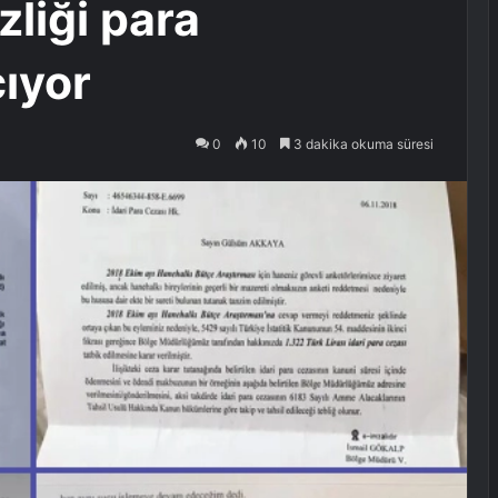
zliği para
çıyor
0
10
3 dakika okuma süresi