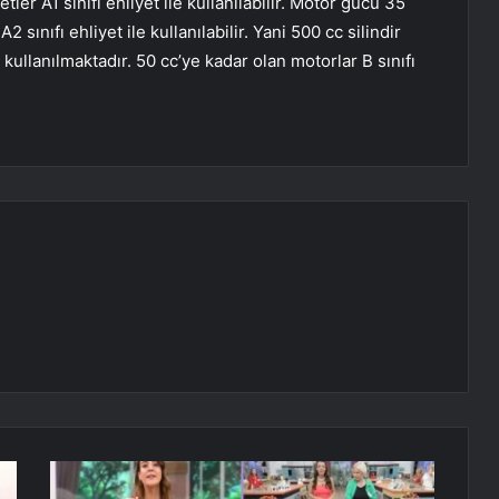
ler A1 sınıfı ehliyet ile kullanılabilir. Motor gücü 35
sınıfı ehliyet ile kullanılabilir. Yani 500 cc silindir
kullanılmaktadır. 50 cc’ye kadar olan motorlar B sınıfı