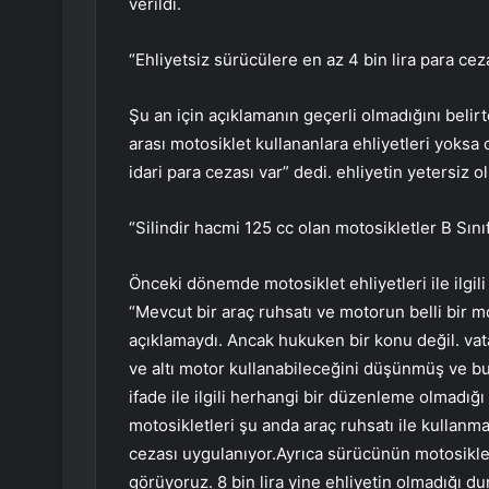
verildi.
“Ehliyetsiz sürücülere en az 4 bin lira para cez
Şu an için açıklamanın geçerli olmadığını belirt
arası motosiklet kullananlara ehliyetleri yoksa 
idari para cezası var” dedi. ehliyetin yetersiz
“Silindir hacmi 125 cc olan motosikletler B Sınıf
Önceki dönemde motosiklet ehliyetleri ile ilgil
“Mevcut bir araç ruhsatı ve motorun belli bir 
açıklamaydı. Ancak hukuken bir konu değil. va
ve altı motor kullanabileceğini düşünmüş ve b
ifade ile ilgili herhangi bir düzenleme olmadı
motosikletleri şu anda araç ruhsatı ile kullanm
cezası uygulanıyor.Ayrıca sürücünün motosiklet
görüyoruz. 8 bin lira yine ehliyetin olmadığı d