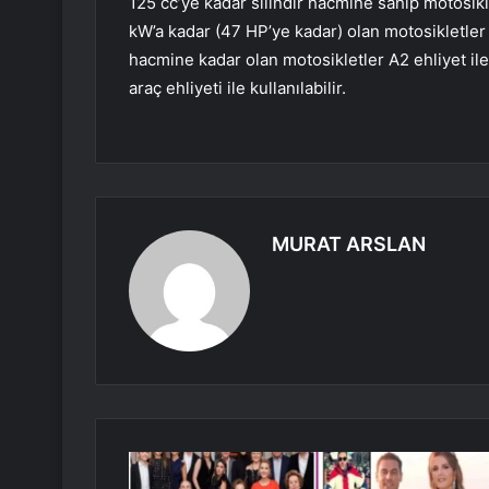
125 cc’ye kadar silindir hacmine sahip motosiklet
kW’a kadar (47 HP’ye kadar) olan motosikletler A2 
hacmine kadar olan motosikletler A2 ehliyet ile 
araç ehliyeti ile kullanılabilir.
MURAT ARSLAN