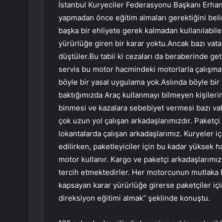
İstanbul Kuryeciler Federasyonu Başkanı Erhan 
yapmadan önce eğitim almaları gerektiğini belir
başka bir ehliyete gerek kalmadan kullanılabil
yürürlüğe giren bir karar yoktu.Ancak bazı vat
düştüler.Bu tabii ki cezaları da beraberinde ge
servis bu motor hacmindeki motorlarla çalışmaya
böyle bir yasal uygulama yok.Aslında böyle bi
baktığımızda Araç kullanmayı bilmeyen kişileri
binmesi ve kazalara sebebiyet vermesi bazı va
çok uzun yol çalışan arkadaşlarımızdır. Paketç
lokantalarda çalışan arkadaşlarımız. Kuryeler i
edilirken, paketleyiciler için bu kadar yüksek h
motor kullanır. Kargo ve paketçi arkadaşlarımız 
tercih etmektedirler. Her motorcunun mutlaka b
kapsayan karar yürürlüğe girerse paketçiler içi
direksiyon eğitimi almak” şeklinde konuştu.