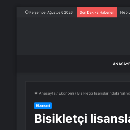
Nebiu
Perşembe, Ağustos 6 2026
Son Dakika Haberleri
ANASAY
Anasayfa
/
Ekonomi
/
Bisikletçi lisanslarındaki ‘sili
Ekonomi
Bisikletçi lisansl