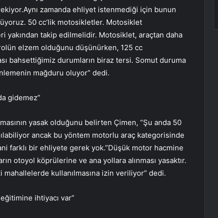
erekiyor.Aynı zamanda ehliyet istenmediği için bunun
oruz. 50 cc’lik motosikletler. Motosiklet
ri yakından takip edilmelidir. Motosiklet, araçtan daha
ontrolün elzem olduğunu düşünürken, 125 cc
lması bahsettiğimiz durumların biraz tersi. Somut duruma
enlemenin mağduru oluyor” dedi.
nda gidemez”
kmasının yasak olduğunu belirten Çimen, “Şu anda 50
anılabiliyor ancak bu yöntem motorlu araç kategorisinde
yani farklı bir ehliyete gerek yok.”Düşük motor hacmine
arın otoyol köprülerine ve ana yollara alınması yasaktır.
mahallelerde kullanılmasına izin veriliyor” dedi.
eğitimine ihtiyacı var”