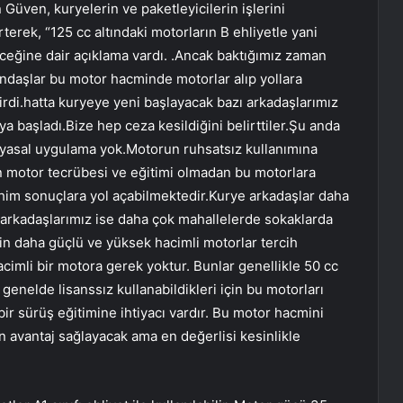
Güven, kuryelerin ve paketleyicilerin işlerini
terek, “125 cc altındaki motorların B ehliyetle yani
eceğine dair açıklama vardı. .Ancak baktığımız zaman
andaşlar bu motor hacminde motorlar alıp yollara
tirdi.hatta kuryeye yeni başlayacak bazı arkadaşlarımız
 başladı.Bize hep ceza kesildiğini belirttiler.Şu anda
r yasal uygulama yok.Motorun ruhsatsız kullanımına
n motor tecrübesi ve eğitimi olmadan bu motorlara
him sonuçlara yol açabilmektedir.Kurye arkadaşlar daha
i arkadaşlarımız ise daha çok mahallelerde sokaklarda
çin daha güçlü ve yüksek hacimli motorlar tercih
acimli bir motora gerek yoktur. Bunlar genellikle 50 cc
genelde lisanssız kullanabildikleri için bu motorları
ir sürüş eğitimine ihtiyacı vardır. Bu motor hacmini
n avantaj sağlayacak ama en değerlisi kesinlikle