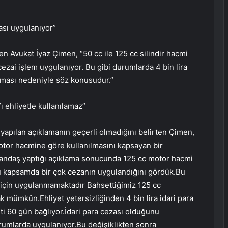
ası uygulanıyor”
en Avukat İyaz Çimen, “50 cc ile 125 cc silindir hacmi
cezai işlem uygulanıyor. Bu gibi durumlarda 4 bin lira
 olması nedeniyle söz konusudur.”
ı ehliyetle kullanılamaz”
i yapılan açıklamanın geçerli olmadığını belirten Çimen,
motor hacmine göre kullanılmasını kapsayan bir
tandaş yaptığı açıklama sonucunda 125 cc motor hacmi
u kapsamda bir çok cezanın uygulandığını gördük.Bu
ğı için uygulanmamaktadır Bahsettiğimiz 125 cc
ak mümkün.Ehliyet yetersizliğinden 4 bin lira idari para
i 60 gün bağlıyor.İdari para cezası olduğunu
urumlarda uygulanıyor.Bu değişiklikten sonra