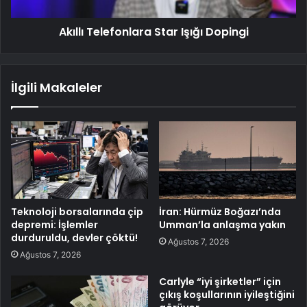
Akıllı Telefonlara Star Işığı Dopingi
İlgili Makaleler
Teknoloji borsalarında çip
İran: Hürmüz Boğazı’nda
depremi: İşlemler
Umman’la anlaşma yakın
durduruldu, devler çöktü!
Ağustos 7, 2026
Ağustos 7, 2026
Carlyle “iyi şirketler” için
çıkış koşullarının iyileştiğini