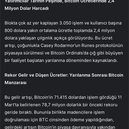
Yatırımcılar Tarihin Peşinde,
Bitcoin
Ücretlerinde 2,4
Milyon Dolar Harcadı
Blokta çok az yer kaplayan 3.050 işlem ve kullanıcı başına
800 dolara yakın ortalama ücretle toplamda 2,4 milyon
dolara yaklaşan çılgınlık açıkça görülüyordu. Bu ücret
artışı, çoğunlukla Casey Rodarmor’un Runes protokolünün
piyasaya sürülmesi ve Bitcoin Ordinals’da çığ gibi büyüyen
bir faaliyet başlatan yarılanma döneminden kaynaklandı.
Rekor Gelir ve Düşen Ücretler:
Yarılanma Sonrası Bitcoin
Manzarası
Bu gelir artışı, Bitcoin’in 71.415 dolardan işlem gördüğü 11
Mart’ta belirlenen 78,7 milyon dolarlık bir önceki rekoru
geride bıraktı. Bununla birlikte madencilere işlem
doğrulaması için BTC cinsinden ödeme yapıldığından,
gelirdeki artışın Bitcoin’in piyasa davranışıyla yakından