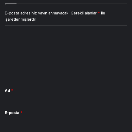
E-posta adresiniz yayınlanmayacak.
Gerekli alanlar
*
ile
işaretlenmişlerdir
Y
o
r
u
m
*
Ad
*
E-posta
*