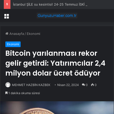
İstanbul ŞİLE su kesintisi! 24-25 Temmuz İSKİ Şile su kesintisi ne zaman bitecek, sular ne zaman gelecek?
Menü
Anasayfa
/
Ekonomi
Ekonomi
Bitcoin yarılanması rekor
gelir getirdi: Yatırımcılar 2,4
milyon dolar ücret ödüyor
MEHMET HAZBİN KAZBEK
Nisan 22, 2024
0
0
1 dakika okuma süresi