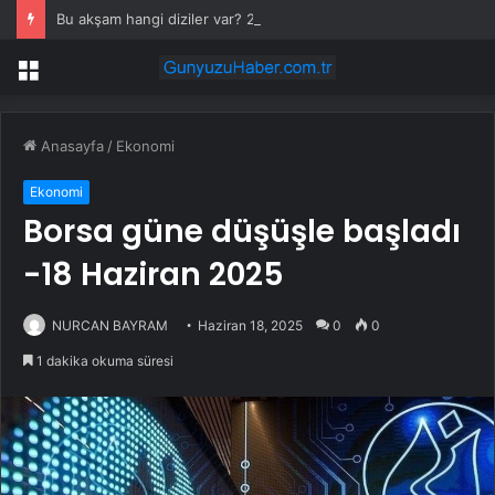
Bu akşam hangi diziler var? 28 Temmuz yayın akışında neler var? ATV, Show TV, NOW, TV8, TRT1, Kanal D, hangi diziler var?
Menü
Anasayfa
/
Ekonomi
Ekonomi
Borsa güne düşüşle başladı
-18 Haziran 2025
NURCAN BAYRAM
Haziran 18, 2025
0
0
1 dakika okuma süresi