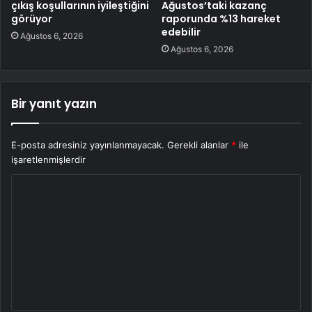
çıkış koşullarının iyileştiğini
Ağustos’taki kazanç
görüyor
raporunda %13 hareket
edebilir
Ağustos 6, 2026
Ağustos 6, 2026
Bir yanıt yazın
E-posta adresiniz yayınlanmayacak.
Gerekli alanlar
*
ile
işaretlenmişlerdir
Y
o
r
u
m
*