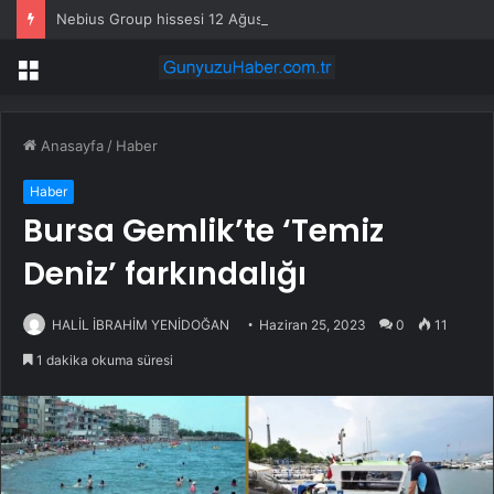
Nebius Group hissesi 12 Ağustos’taki kazanç raporunda %13 hareket edebilir
Menü
Anasayfa
/
Haber
Haber
Bursa Gemlik’te ‘Temiz
Deniz’ farkındalığı
HALİL İBRAHİM YENİDOĞAN
Haziran 25, 2023
0
11
1 dakika okuma süresi