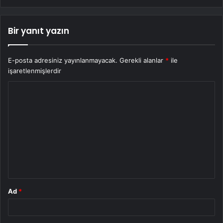
Bir yanıt yazın
E-posta adresiniz yayınlanmayacak.
Gerekli alanlar
*
ile
işaretlenmişlerdir
Y
o
r
u
m
*
Ad
*