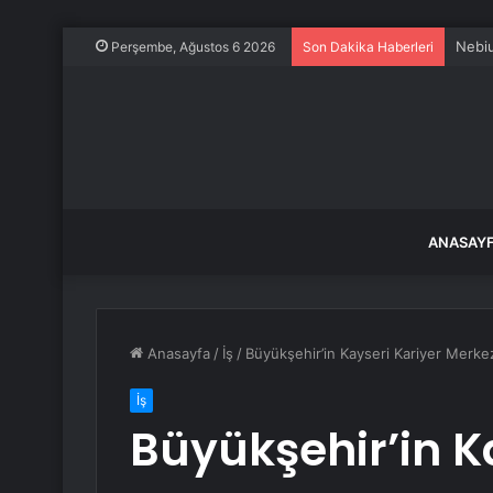
Nebiu
Perşembe, Ağustos 6 2026
Son Dakika Haberleri
ANASAY
Anasayfa
/
İş
/
Büyükşehir’in Kayseri Kariyer Merkezi
İş
Büyükşehir’in K