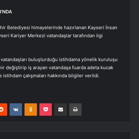
I’NDA
hir Belediyesi himayelerinde hazırlanan Kayseri İnsan
yseri Kariyer Merkezi vatandaşlar tarafından ilgi
n vatandaşları buluşturduğu istihdama yönelik kuruluşu
r değiştirip iş arayan vatandaşa fuarda adeta kucak
e istihdam çalışmaları hakkında bilgiler verildi.
erest
Reddit
VKontakte
Odnoklassniki
Pocket
E-Posta ile paylaş
Yazdır