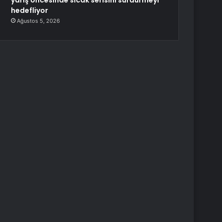
yarış öncesinde sıcak serisini sürdürmeyi
hedefliyor
Ağustos 5, 2026