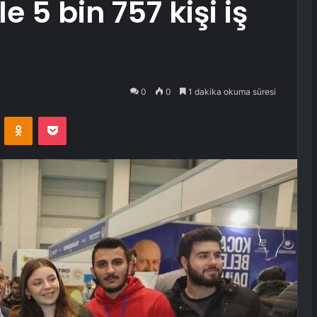
le 5 bin 757 kişi iş
0
0
1 dakika okuma süresi
VKontakte
Odnoklassniki
Pocket