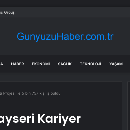
s Group hissesi 12 Ağustos’taki kazanç raporunda %13 hareket edebilir
FA
HABER
EKONOMI
SAĞLIK
TEKNOLOJI
YAŞAM
 Projesi ile 5 bin 757 kişi iş buldu
ayseri Kariyer