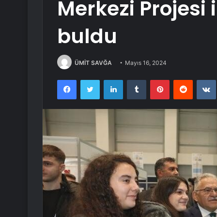
Merkezi Projesi i
buldu
ÜMİT SAVĞA
Mayıs 16, 2024
Facebook
Twitter
LinkedIn
Tumblr
Pinterest
Reddit