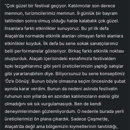
“Çok güzel bir festival geçiyor. Katılımcılar son derece
memnun, turizmcilerimiz memnun. 9 günlük bir bayram
tatilinden sonra olmuş olduğu halde kalabalık çok güzel.
İnsanlara farklı etkinlikler sunuyoruz. Bu yıl ilk defa
Alaçatı’da normalde etkinlik alanları olmayan farklı alanlara
etkinlikler koyduk. İlk defa bu sene sokak sanatçılarımız
belli performanslar gösteriyor. Birkaç farklı etkinlik noktası
oluşturduk. Alaçatı içerisindeki esnafımızla festivalden
tıpkı tezgahlarımız gibi yerli üreticilerimizin yaptığı satışlar
gibi yararlanabilsin diye. Biliyorsunuz bu sene konseptimiz
‘Öz’e Dönüş’. Bunun böyle olmasına seçim öncesinde şubat
ayında karar verdim. Bunun da nedeni aslında festivalin
ruhunun son yıllarda en azından katılımcıların eskisi gibi
olmadığını sık sık vurgulamasıydı. Ben de kendi
deneyimlerimden gözlemliyordum. O nedenle burada yerli
üreticilerimizi ön plana çıkardık. Sadece Çeşme’de,
Alaçatı’da değil ama bölgemizin kıymetlerinin tanıtıldığı,