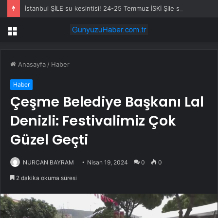
İstanbul ŞİLE su kesintisi! 24-25 Temmuz İSKİ Şile su kesintisi ne zaman bitecek, sular ne zaman gelecek?
Menü
Anasayfa
/
Haber
Haber
Çeşme Belediye Başkanı Lal
Denizli: Festivalimiz Çok
Güzel Geçti
NURCAN BAYRAM
Nisan 19, 2024
0
0
2 dakika okuma süresi