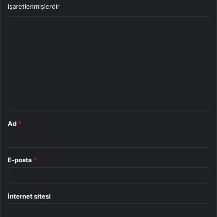
işaretlenmişlerdir
Y
o
r
u
m
*
Ad
*
E-posta
*
İnternet sitesi