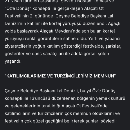
21 Nisan tarihleri arasında “Şevketi Bostan” teması ve
“Öz’e Dönüş” konsepti ile gerçekleşen Alaçatı Ot
Festivali’nin 2. gününde Çeşme Belediye Başkanı Lal
Denizli’nin katılımı ile kortej yürüyüşü düzenlendi. Ağaçlı
yolda başlayarak Alaçatı Meydanı’nda son bulan kortej
yürüyüşü renkli görüntülere sahne oldu. Yerli ve yabancı
ziyaretçilerin yoğun katılım gösterdiği festivalde, şarkılar,
gösteriler ve dans sanatçıları ile adeta görsel şölen
yaşandı.
“KATILIMCILARIMIZ VE TURZİMCİLERİMİZ MEMNUN”
Çeşme Belediye Başkanı Lal Denizli, bu yıl Öz’e Dönüş
konsepti ile 13’üncüsü düzenlenen bölgenin yemek kültürü
ve geleneklerinin tanıtıldığı Alaçatı Ot Festivali’nde
katılımcıların ve turizmcilerin çok memnun olduklarını ve
festivalin çok güzel geçtiğini belirterek şunları söyledi: