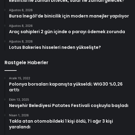
kesintisi ne zaman bitecek, sular ne zaman gelecek?
Ağustos 8, 2026
Bursa İnegöl’de binicilik için modern manejler yapılıyor
Ağustos 8, 2026
Araç sahipleri 2 gün içinde o parayı ödemek zorunda
Ağustos 8, 2026
Lotus Bakeries hisseleri neden yükselişte?
Rastgele Haberler
Aralık 15, 2022
Polonya borsaları kapanışta yükseldi; WIG30 %0,26
arttı
Ekim 13, 2025
Nevşehir Belediyesi Patates Festivali coşkuyla başladı
Nisan 1, 2026
Takla atan otomobildeki 1 kişi öldü, 1’i ağır 3 kişi
yaralandı