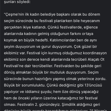
şunları söyledi:
“Çeşme’nin ilk kadın belediye başkanı olarak bu dönem
seçim sürecinde bu festivali planlarken bile heyecanım
gerçekten ikiye katlandı. Çünkü festivallerde, eğlence
alanlarında kadının gelmiş olduğunun farkını ortaya
koymak en büyük hedefti. Katılımcılardan ben de aynı
şeyim duyuyorum ve gurur duyuyorum. Çok güzel bir
ekibimiz var. Festival için kurmuş olduğumuz koordinasyon
ekibimiz son derece kendi alanlarında tecrübeli Alaçatı Ot
Festivali’ne dair tecrübeliler. Festivalden bu şekilde geri
dönüş almaktan büyük bir mutluluk duyuyorum. Seçim
sürecinde bunun hazırlığını yapmış olmak yeterince zordu.
Büyük bir sorumluluktu. Çünkü dediğimiz gibi 13’üncüsü
yapılıyor ve iddiamız şuydu; hem öze dönüş yapacağız
hem de önceki yılların üzerine katacağımız bir festival
olması. Festivalin 2. günündeyiz. Şimdilik aldığımız geri
dönüşler büyük oranda başardığımızı gösteriyor. 21 Nisan’a