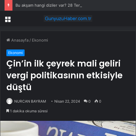
Bu akşam hangi diziler var? 28 Temmuz yayın akışında neler var? ATV, Show TV, NOW, TV8, TRT1, Kanal D, hangi diziler var?
Menü
Anasayfa
/
Ekonomi
Ekonomi
Çin’in ilk çeyrek mali geliri
vergi politikasının etkisiyle
düştü
NURCAN BAYRAM
Nisan 22, 2024
0
0
1 dakika okuma süresi