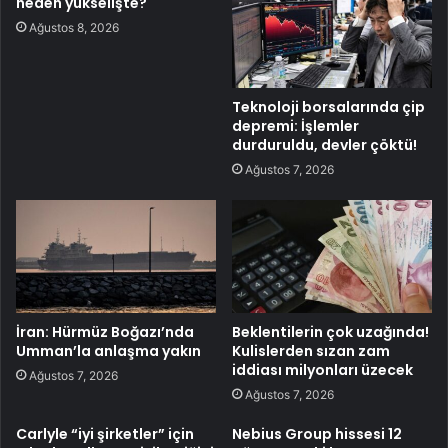
neden yükselişte?
Ağustos 8, 2026
Teknoloji borsalarında çip
depremi: İşlemler
durduruldu, devler çöktü!
Ağustos 7, 2026
İran: Hürmüz Boğazı’nda
Beklentilerin çok uzağında!
Umman’la anlaşma yakın
Kulislerden sızan zam
iddiası milyonları üzecek
Ağustos 7, 2026
Ağustos 7, 2026
Carlyle “iyi şirketler” için
Nebius Group hissesi 12