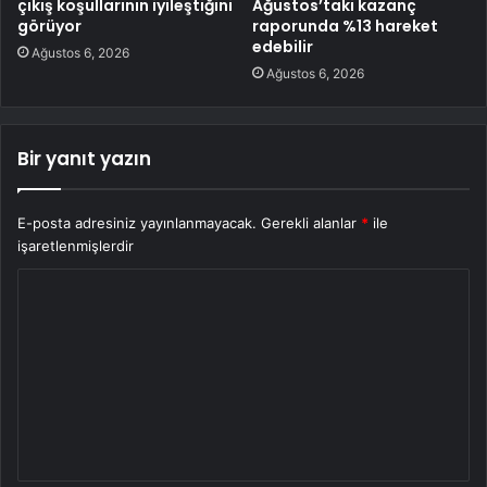
çıkış koşullarının iyileştiğini
Ağustos’taki kazanç
görüyor
raporunda %13 hareket
edebilir
Ağustos 6, 2026
Ağustos 6, 2026
Bir yanıt yazın
E-posta adresiniz yayınlanmayacak.
Gerekli alanlar
*
ile
işaretlenmişlerdir
Y
o
r
u
m
*