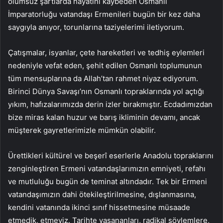
olumsuz şartlarda hayatını kaybeden Osmanlı
İmparatorluğu vatandaşı Ermenileri bugün bir kez daha
saygıyla anıyor, torunlarına taziyelerimi iletiyorum.
Çatışmalar, isyanlar, çete hareketleri ve tedhiş eylemleri
nedeniyle vefat eden, şehit edilen Osmanlı toplumunun
tüm mensuplarına da Allah’tan rahmet niyaz ediyorum.
Birinci Dünya Savaşı’nın Osmanlı topraklarında yol açtığı
yıkım, hafızalarımızda derin izler bırakmıştır. Ecdadımızdan
bize miras kalan huzur ve barış ikliminin devamı, ancak
müşterek gayretlerimizle mümkün olabilir.
Ürettikleri kültürel ve beşerî eserlerle Anadolu topraklarını
zenginleştiren Ermeni vatandaşlarımızın emniyeti, refahı
ve mutluluğu bugün de teminat altındadır. Tek bir Ermeni
vatandaşımızın dahi ötekileştirilmesine, dışlanmasına,
kendini vatanında ikinci sınıf hissetmesine müsaade
etmedik, etmeyiz. Tarihte yaşananları, radikal söylemlere,