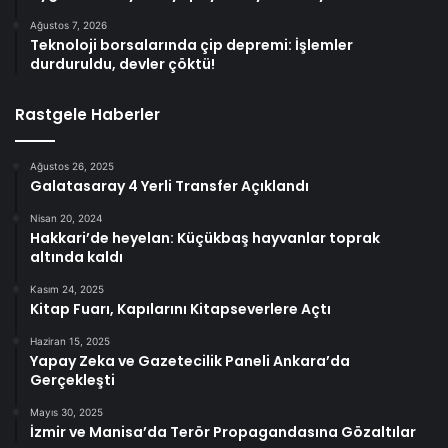
Ağustos 7, 2026
Teknoloji borsalarında çip depremi: İşlemler
durduruldu, devler çöktü!
Rastgele Haberler
Ağustos 26, 2025
Galatasaray 4 Yerli Transfer Açıklandı
Nisan 20, 2024
Hakkari’de heyelan: Küçükbaş hayvanlar toprak
altında kaldı
Kasım 24, 2025
Kitap Fuarı, Kapılarını Kitapseverlere Açtı
Haziran 15, 2025
Yapay Zeka ve Gazetecilik Paneli Ankara’da
Gerçekleşti
Mayıs 30, 2025
İzmir ve Manisa’da Terör Propagandasına Gözaltılar