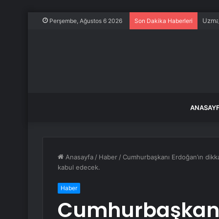
Uzman
Perşembe, Ağustos 6 2026
Son Dakika Haberleri
ANASAY
Anasayfa
/
Haber
/
Cumhurbaşkanı Erdoğan’ın dikkat
kabul edecek.
Haber
Cumhurbaşkanı 