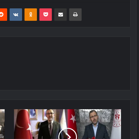
erest
Reddit
VKontakte
Odnoklassniki
Pocket
E-Posta ile paylaş
Yazdır