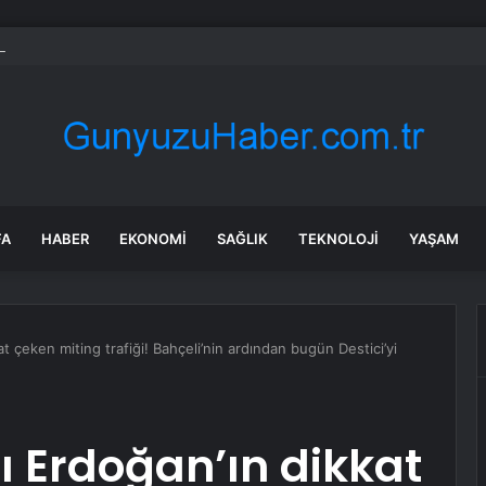
lardan “Yarısı Bizden kampanyasında başvuruları yıl sonuna bırakmayın” 
FA
HABER
EKONOMI
SAĞLIK
TEKNOLOJI
YAŞAM
 çeken miting trafiği! Bahçeli’nin ardından bugün Destici’yi
Erdoğan’ın dikkat