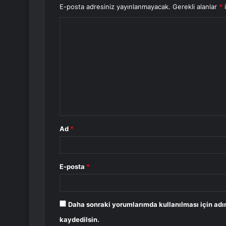
E-posta adresiniz yayınlanmayacak.
Gerekli alanlar
*
i
Y
o
r
u
m
*
Ad
*
E-posta
*
Daha sonraki yorumlarımda kullanılması için adı
kaydedilsin.