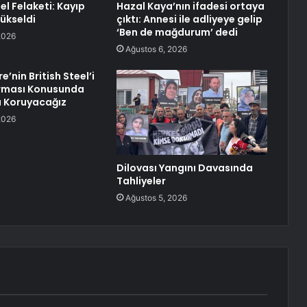
el Felaketi: Kayıp
Hazal Kaya’nın ifadesi ortaya
Yükseldi
çıktı: Annesi ile adliyeye gelip
‘Ben de mağdurum’ dedi
2026
Ağustos 6, 2026
re’nin British Steel’i
rması Konusunda
ı Koruyacağız
2026
Dilovası Yangını Davasında
Tahliyeler
Ağustos 5, 2026