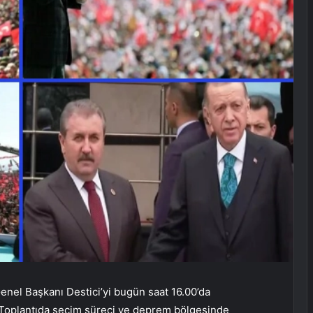
nel Başkanı Destici’yi bugün saat 16.00’da
 Toplantıda seçim süreci ve deprem bölgesinde