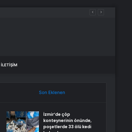
uyarısı
İLETIŞIM
Son Eklenen
İzmir’de çöp
konteynerinin önünde,
poşetlerde 33 ölü kedi