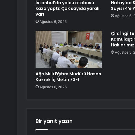
İstanbul’da yolcu otobüsü
Hatay’da S
kaza yaptı: Çok sayıda yaralı
Sayısı 4’e 
var!
Ağustos 6, 
Ağustos 6, 2026
Çin: İngilte
Kamulaştı
Haklarımız
Ağustos 5, 
Ağrı Milli Eğitim Müdürü Hasan
Kökrek İç Metin 73-1
Ağustos 6, 2026
Bir yanıt yazın