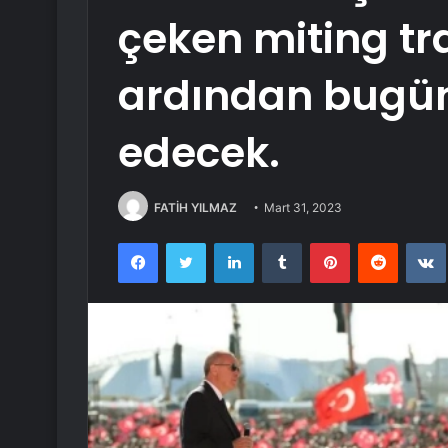
çeken miting tra
ardından bugün 
edecek.
FATİH YILMAZ
Mart 31, 2023
Facebook
Twitter
LinkedIn
Tumblr
Pinterest
Reddit