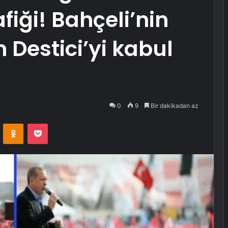
fiği! Bahçeli’nin
Destici’yi kabul
0
9
Bir dakikadan az
VKontakte
Odnoklassniki
Pocket