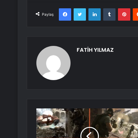
Facebook
Twitter
LinkedIn
Tumblr
Pint
Paylaş
FATİH YILMAZ