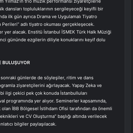
m Yılmaz’ın trio müzik performansı ziyaretçilerle
k dansları topluluklarının sergileyeceği keyifli bir
mında ilk gün ayrıca Drama ve Uygulamalı Tiyatro
 Perileri” adlı tiyatro okuması gerçekleşecek.
ler yer alacak. Enstitü İstanbul İSMEK Türk Halk Müziği
inci gününde ezgilerin diliyle konuklarını keyif dolu
LE BULUŞUYOR
 sonraki günlerde de söyleşiler, ritim ve dans
rogramla ziyaretçilerini ağırlayacak. Yapay Zeka ve
 ilgi çekici pek çok konuda İstanbulluları
ival programında yer alıyor. Seminerler kapsamında,
 olan İBB Bölgesel İstihdam Ofisi tarafından da önemli
eknikleri ve CV Oluşturma” başlığı altında verilecek
latıcı bilgiler paylaşılacak.