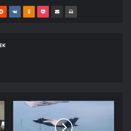
erest
Reddit
VKontakte
Odnoklassniki
Pocket
E-Posta ile paylaş
Yazdır
EK