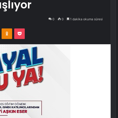
aşlıyor
0
0
1 dakika okuma süresi
VKontakte
Odnoklassniki
Pocket