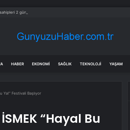
sahipleri 2 gün içinde o parayı ödemek zorunda
FA
HABER
EKONOMI
SAĞLIK
TEKNOLOJI
YAŞAM
 Ya!” Festivali Başlıyor
l İSMEK “Hayal Bu