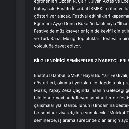
eğitmenleri Özden R. Çairli, Jiyan Aktaş ve Ece
buluşacak. Enstitü İstanbul İSMEK’in ritim ve hal
gösteri yer alacak. Festival etkinlikleri kapsa
Eğitmeni Ayşe Gonca Büker’in katılımıyla “İlham
Festivalde müzikseverler için de keyifli dinleti
ve Türk Sanat Müziği toplulukları, festivalin bir
yolculuğa davet ediyor.
BİLGİLENDİRİCİ SEMİNERLER ZİYARETÇİLER
Enstitü İstanbul İSMEK “Hayal Bu Ya!” Festivali,
gösterileri, okuma tiyatroları ile dopdolu bir p
Müzik, Yapay Zeka Çağında İnsanın Geleceği gibi
bilgilendirmeyi hedefleyen seminerler de fest
çalışmalarıyla İstanbullunun istihdamına destek
bir seminer ziyaretçilere sunulacak. “Mülakat T
seminerde, iş arama sürecinde olanlar için aydın