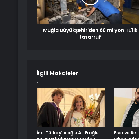
Muğla Büyükşehir'den 68 milyon TL'lik
tasarruf
İlgili Makaleler
İnci Türkay’ın oğlu Ali Eroğlu
Eser ve Ber
üniversiteden mezun oldu:
yıkan habe