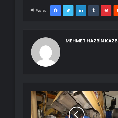
Facebook
Twitter
LinkedIn
Tumblr
Pint
Paylaş
MEHMET HAZBİN KAZB