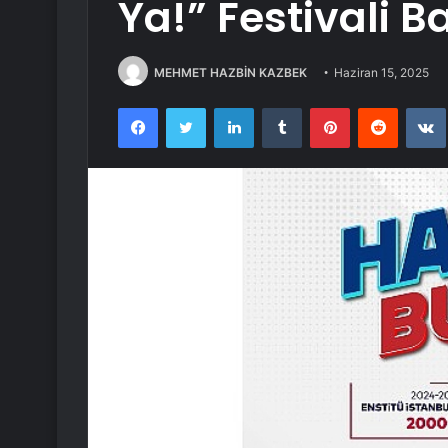
Ya!” Festivali B
MEHMET HAZBİN KAZBEK
Haziran 15, 2025
Facebook
Twitter
LinkedIn
Tumblr
Pinterest
Reddit