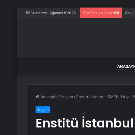
Araç 
Cumartesi, Ağustos 8 2026
Son Dakika Haberleri
ANASAY
Anasayfa
/
Yaşam
/
Enstitü İstanbul İSMEK “Hayal Bu
Yaşam
Enstitü İstanbu