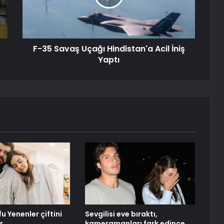
F-35 Savaş Uçağı Hindistan'a Acil İniş
Yaptı
fu Yenenler çiftini
Sevgilisi eve bıraktı,
r
kameramanları fark edince