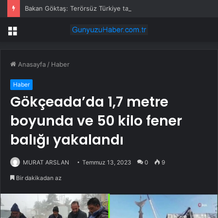
Bakan Göktaş: Terörsüz Türkiye tarihi bir adımdır
Menü
Anasayfa
/
Haber
Haber
Gökçeada’da 1,7 metre
boyunda ve 50 kilo fener
balığı yakalandı
MURAT ARSLAN
Temmuz 13, 2023
0
9
Bir dakikadan az