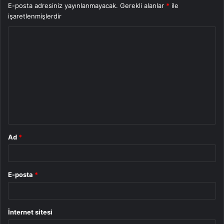
E-posta adresiniz yayınlanmayacak.
Gerekli alanlar
*
ile
işaretlenmişlerdir
Y
o
r
u
m
*
Ad
*
E-posta
*
İnternet sitesi