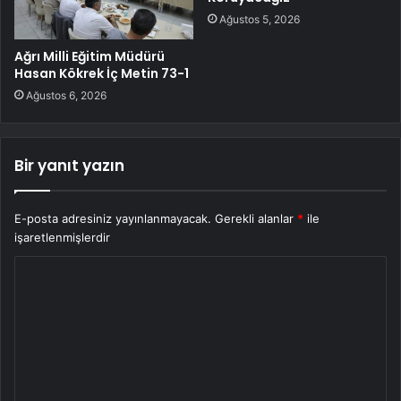
Ağustos 5, 2026
Ağrı Milli Eğitim Müdürü
Hasan Kökrek İç Metin 73-1
Ağustos 6, 2026
Bir yanıt yazın
E-posta adresiniz yayınlanmayacak.
Gerekli alanlar
*
ile
işaretlenmişlerdir
Y
o
r
u
m