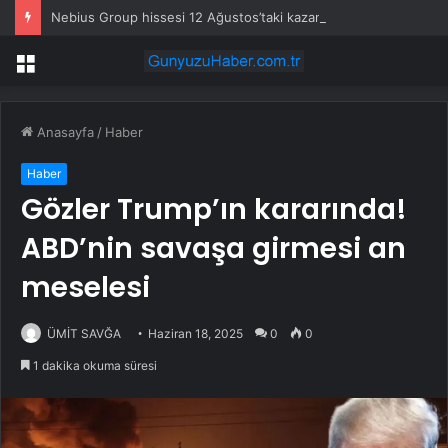
Nebius Group hissesi 12 Ağustos’taki kazanç raporunda %13 hareket edebilir
Menü
Anasayfa
/
Haber
Haber
Gözler Trump’ın kararında!
ABD’nin savaşa girmesi an
meselesi
ÜMİT SAVĞA
Haziran 18, 2025
0
0
1 dakika okuma süresi