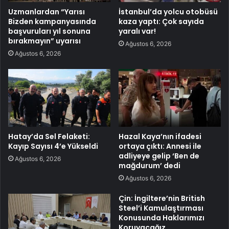
Uzmanlardan “Yarısı
İstanbul’da yolcu otobüsü
Bizden kampanyasında
kaza yaptı: Çok sayıda
başvuruları yıl sonuna
yaralı var!
bırakmayın” uyarısı
Ağustos 6, 2026
Ağustos 6, 2026
Hatay’da Sel Felaketi:
Hazal Kaya’nın ifadesi
Kayıp Sayısı 4’e Yükseldi
ortaya çıktı: Annesi ile
adliyeye gelip ‘Ben de
Ağustos 6, 2026
mağdurum’ dedi
Ağustos 6, 2026
Çin: İngiltere’nin British
Steel’i Kamulaştırması
Konusunda Haklarımızı
Koruyacağız