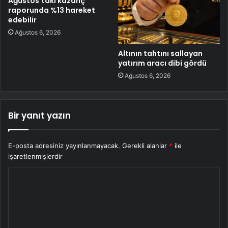
Ağustos’taki kazanç
raporunda %13 hareket
edebilir
Ağustos 6, 2026
Altının tahtını sallayan
yatırım aracı dibi gördü
Ağustos 6, 2026
Bir yanıt yazın
E-posta adresiniz yayınlanmayacak.
Gerekli alanlar
*
ile
işaretlenmişlerdir
Y
o
r
u