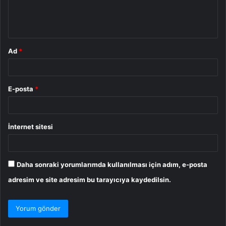
m
*
Ad
*
E-posta
*
İnternet sitesi
Daha sonraki yorumlarımda kullanılması için adım, e-posta
adresim ve site adresim bu tarayıcıya kaydedilsin.