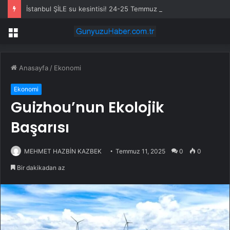
İstanbul ŞİLE su kesintisi! 24-25 Temmuz İSKİ Şile su kesintisi ne zaman bitecek, sular ne zaman gelecek?
Menü
Anasayfa
/
Ekonomi
Ekonomi
Guizhou’nun Ekolojik
Başarısı
MEHMET HAZBİN KAZBEK
Temmuz 11, 2025
0
0
Bir dakikadan az