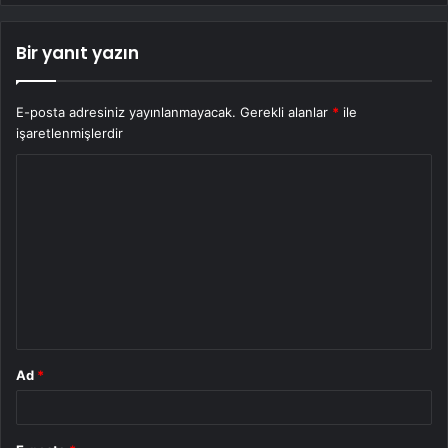
Bir yanıt yazın
E-posta adresiniz yayınlanmayacak.
Gerekli alanlar
*
ile
işaretlenmişlerdir
Y
o
r
u
m
*
Ad
*