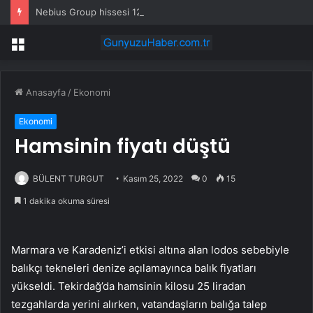
Nebius Group hissesi 12 Ağustos’taki kazanç raporunda %13 hareket edebilir
Menü
Anasayfa
/
Ekonomi
Ekonomi
Hamsinin fiyatı düştü
BÜLENT TURGUT
Kasım 25, 2022
0
15
1 dakika okuma süresi
Marmara ve Karadeniz’i etkisi altına alan lodos sebebiyle
balıkçı tekneleri denize açılamayınca balık fiyatları
yükseldi. Tekirdağ’da hamsinin kilosu 25 liradan
tezgahlarda yerini alırken, vatandaşların balığa talep