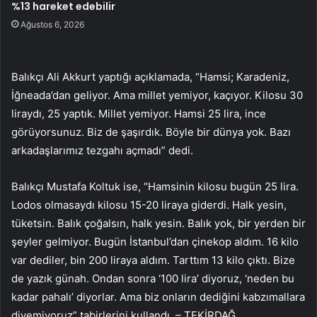
%13 hareket edebilir
Ağustos 6, 2026
Balıkçı Ali Akkurt yaptığı açıklamada, “Hamsi; Karadeniz,
İğneada’dan geliyor. Ama millet yemiyor, kaçıyor. Kilosu 30
liraydı, 25 yaptık. Millet yemiyor. Hamsi 25 lira, ince
görüyorsunuz. Biz de şaşırdık. Böyle bir dünya yok. Bazı
arkadaşlarımız tezgahı açmadı” dedi.
Balıkçı Mustafa Koltuk ise, “Hamsinin kilosu bugün 25 lira.
Lodos olmasaydı kilosu 15-20 liraya giderdi. Halk yesin,
tüketsin. Balık çoğalsın, halk yesin. Balık yok, bir yerden bir
şeyler gelmiyor. Bugün İstanbul’dan çinekop aldım. 16 kilo
var dediler, bin 200 liraya aldım. Tarttım 13 kilo çıktı. Bize
de yazık günah. Ondan sonra ‘100 lira’ diyoruz, ‘neden bu
kadar pahalı’ diyorlar. Ama biz onların dediğini kabzımallara
diyemiyoruz” tabirlerini kullandı. – TEKİRDAĞ