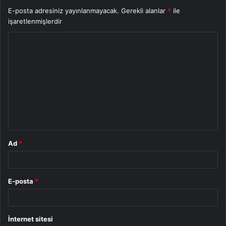
E-posta adresiniz yayınlanmayacak.
Gerekli alanlar
*
ile
işaretlenmişlerdir
Y
o
r
u
m
*
Ad
*
E-posta
*
İnternet sitesi