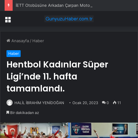
İETT Otobüsüne Arkadan Çarpan Motokurye Yaralandı
Menü
Anasayfa
/
Haber
Haber
Hentbol Kadınlar Süper
Ligi’nde 11. hafta
tamamlandı.
HALİL İBRAHİM YENİDOĞAN
Ocak 20, 2023
0
11
Bir dakikadan az