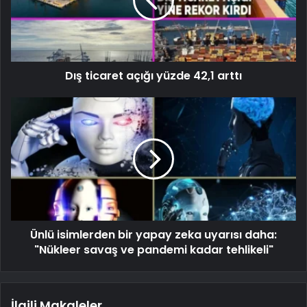
Dış ticaret açığı yüzde 42,1 arttı
Ünlü isimlerden bir yapay zeka uyarısı daha:
"Nükleer savaş ve pandemi kadar tehlikeli"
İlgili Makaleler