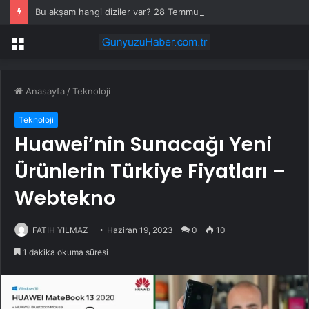
Bu akşam hangi diziler var? 28 Temmuz yayın akışında neler var? ATV, Show TV, NOW, TV8, TRT1, Kanal D, hangi diziler var?
Menü
Anasayfa
/
Teknoloji
Teknoloji
Huawei’nin Sunacağı Yeni
Ürünlerin Türkiye Fiyatları –
Webtekno
FATİH YILMAZ
Haziran 19, 2023
0
10
1 dakika okuma süresi