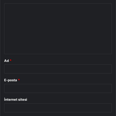
Y
o
r
u
m
*
Ad
*
E-posta
*
İnternet sitesi