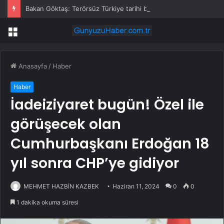
Bakan Göktaş: Terörsüz Türkiye tarihi bir adımdır
Menü
Anasayfa
/
Haber
Haber
İadeiziyaret bugün! Özel ile
görüşecek olan
Cumhurbaşkanı Erdoğan 18
yıl sonra CHP’ye gidiyor
MEHMET HAZBİN KAZBEK
Haziran 11, 2024
0
0
1 dakika okuma süresi