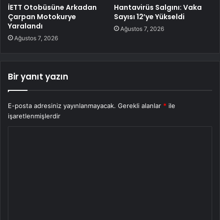
İETT Otobüsüne Arkadan
Hantavirüs Salgını: Vaka
Çarpan Motokurye
Sayısı 12’ye Yükseldi
Yaralandı
Ağustos 7, 2026
Ağustos 7, 2026
Bir yanıt yazın
E-posta adresiniz yayınlanmayacak.
Gerekli alanlar
*
ile
işaretlenmişlerdir
Y
o
r
u
m
*