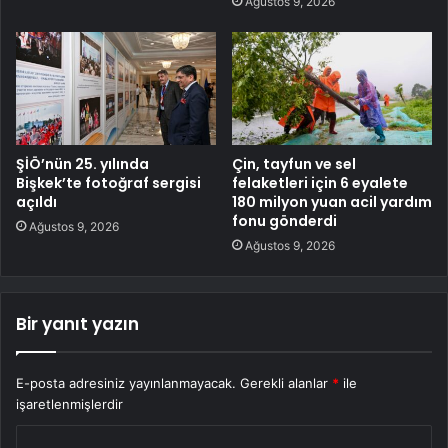
Ağustos 9, 2026
ŞİÖ’nün 25. yılında
Çin, tayfun ve sel
Bişkek’te fotoğraf sergisi
felaketleri için 6 eyalete
açıldı
180 milyon yuan acil yardım
fonu gönderdi
Ağustos 9, 2026
Ağustos 9, 2026
Bir yanıt yazın
E-posta adresiniz yayınlanmayacak.
Gerekli alanlar
*
ile
işaretlenmişlerdir
Y