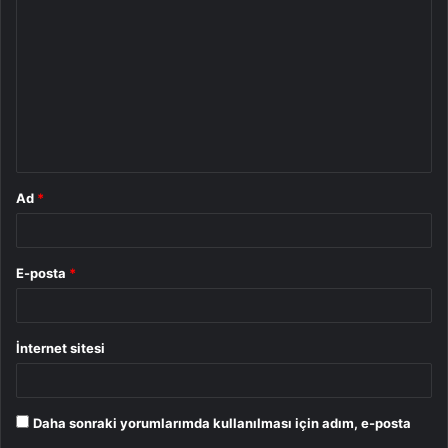
o
r
u
m
*
Ad
*
E-posta
*
İnternet sitesi
Daha sonraki yorumlarımda kullanılması için adım, e-posta