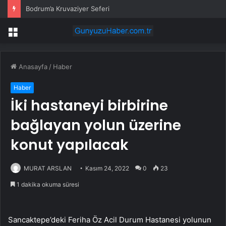
Bodrum’a Kruvaziyer Seferi
Menü
Anasayfa
/
Haber
Haber
İki hastaneyi birbirine
bağlayan yolun üzerine
konut yapılacak
MURAT ARSLAN
Kasım 24, 2022
0
23
1 dakika okuma süresi
Sancaktepe’deki Feriha Öz Acil Durum Hastanesi yolunun