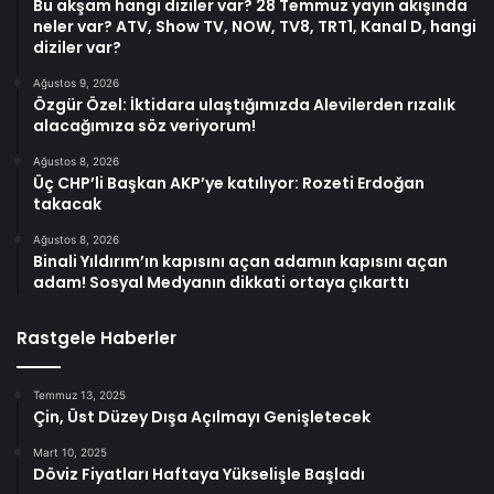
Bu akşam hangi diziler var? 28 Temmuz yayın akışında
neler var? ATV, Show TV, NOW, TV8, TRT1, Kanal D, hangi
diziler var?
Ağustos 9, 2026
Özgür Özel: İktidara ulaştığımızda Alevilerden rızalık
alacağımıza söz veriyorum!
Ağustos 8, 2026
Üç CHP’li Başkan AKP’ye katılıyor: Rozeti Erdoğan
takacak
Ağustos 8, 2026
Binali Yıldırım’ın kapısını açan adamın kapısını açan
adam! Sosyal Medyanın dikkati ortaya çıkarttı
Rastgele Haberler
Temmuz 13, 2025
Çin, Üst Düzey Dışa Açılmayı Genişletecek
Mart 10, 2025
Döviz Fiyatları Haftaya Yükselişle Başladı