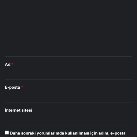
Y
o
r
u
m
*
Ad
*
E-posta
*
İnternet sitesi
Daha sonraki yorumlarımda kullanılması için adım, e-posta