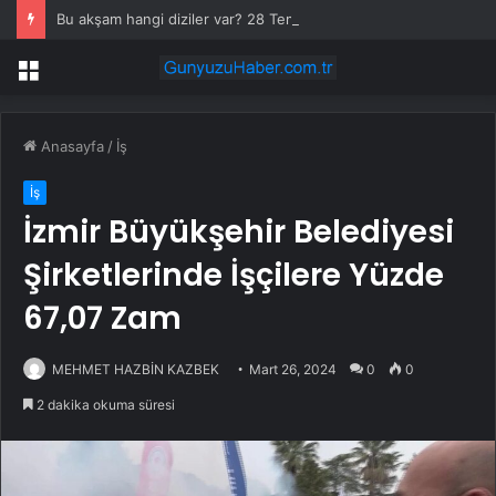
Bu akşam hangi diziler var? 28 Temmuz yayın akışında neler var? ATV, Show TV, NOW, TV8, TRT1, Kanal D, hangi diziler var?
Menü
Anasayfa
/
İş
İş
İzmir Büyükşehir Belediyesi
Şirketlerinde İşçilere Yüzde
67,07 Zam
MEHMET HAZBİN KAZBEK
Mart 26, 2024
0
0
2 dakika okuma süresi