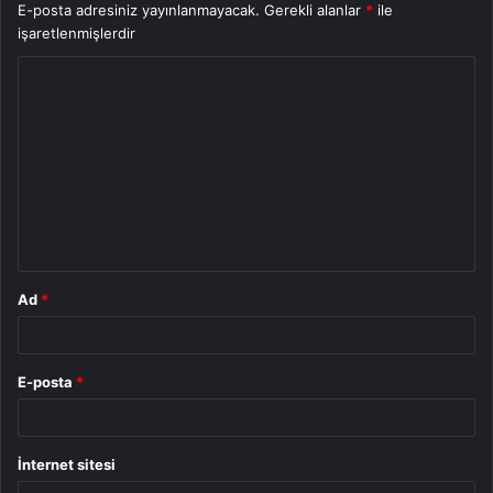
E-posta adresiniz yayınlanmayacak.
Gerekli alanlar
*
ile
işaretlenmişlerdir
Y
o
r
u
m
*
Ad
*
E-posta
*
İnternet sitesi