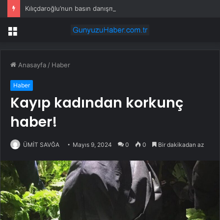
Kılıçdaroğlu’nun basın danışmanı: Ses tellerindeki problem nedeniyle basının karşısına çıkmıyor
Menü
Anasayfa
/
Haber
Haber
Kayıp kadından korkunç
haber!
ÜMİT SAVĞA
Mayıs 9, 2024
0
0
Bir dakikadan az