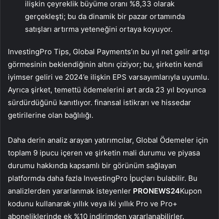
ilişkin çeyreklik büyüme oranı %8,33 olarak
gerçekleşti; bu da dinamik bir pazar ortamında
satışları artırma yeteneğini ortaya koyuyor.
InvestingPro Tips, Global Payments’ın bu yıl net gelir artışı
görmesinin beklendiğinin altını çiziyor; bu, şirketin kendi
iyimser geliri ve 2024’e ilişkin EPS varsayımlarıyla uyumlu.
Ayrıca şirket, temettü ödemelerini art arda 23 yıl boyunca
sürdürdüğünü kanıtlıyor. finansal istikrarı ve hissedar
getirilerine olan bağlılığı.
Daha derin analiz arayan yatırımcılar, Global Ödemeler için
toplam 9 ipucu içeren ve şirketin mali durumu ve piyasa
durumu hakkında kapsamlı bir görünüm sağlayan
platformda daha fazla InvestingPro İpuçları bulabilir. Bu
analizlerden yararlanmak isteyenler
PRONEWS24
Kupon
kodunu kullanarak yıllık veya iki yıllık Pro ve Pro+
aboneliklerinde ek %10 indirimden yararlanabilirler.