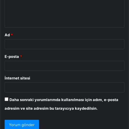
u
m
*
Ad
*
E-posta
*
İnternet sitesi
Daha sonraki yorumlarımda kullanılması için adım, e-posta
adresim ve site adresim bu tarayıcıya kaydedilsin.