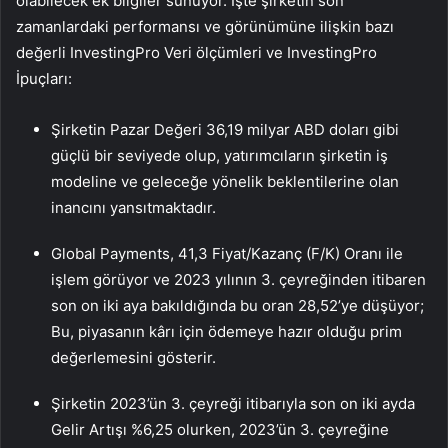
olabilecek ek bilgiler sunuyor. İşte şirketin son
zamanlardaki performansı ve görünümüne ilişkin bazı
değerli InvestingPro Veri ölçümleri ve InvestingPro
İpuçları:
Şirketin Pazar Değeri 36,19 milyar ABD doları gibi
güçlü bir seviyede olup, yatırımcıların şirketin iş
modeline ve geleceğe yönelik beklentilerine olan
inancını yansıtmaktadır.
Global Payments, 41,3 Fiyat/Kazanç (F/K) Oranı ile
işlem görüyor ve 2023 yılının 3. çeyreğinden itibaren
son on iki aya bakıldığında bu oran 28,52’ye düşüyor;
Bu, piyasanın kârı için ödemeye hazır olduğu prim
değerlemesini gösterir.
Şirketin 2023’ün 3. çeyreği itibarıyla son on iki ayda
Gelir Artışı %6,25 olurken, 2023’ün 3. çeyreğine