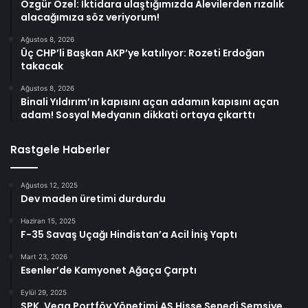
Özgür Özel: İktidara ulaştığımızda Alevilerden rızalık
alacağımıza söz veriyorum!
Ağustos 8, 2026
Üç CHP’li Başkan AKP’ye katılıyor: Rozeti Erdoğan
takacak
Ağustos 8, 2026
Binali Yıldırım’ın kapısını açan adamın kapısını açan
adam! Sosyal Medyanın dikkati ortaya çıkarttı
Rastgele Haberler
Ağustos 12, 2025
Dev maden üretimi durdurdu
Haziran 15, 2025
F-35 Savaş Uçağı Hindistan’a Acil İniş Yaptı
Mart 23, 2026
Esenler’de Kamyonet Ağaça Çarptı
Eylül 29, 2025
SPK, Vega Portföy Yönetimi AŞ Hisse Senedi Şemsiye