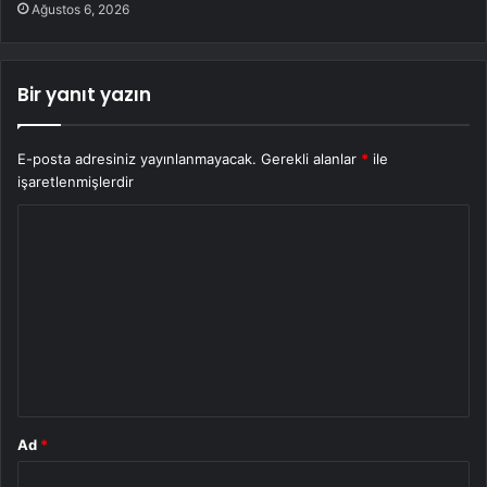
Ağustos 6, 2026
Bir yanıt yazın
E-posta adresiniz yayınlanmayacak.
Gerekli alanlar
*
ile
işaretlenmişlerdir
Y
o
r
u
m
*
Ad
*