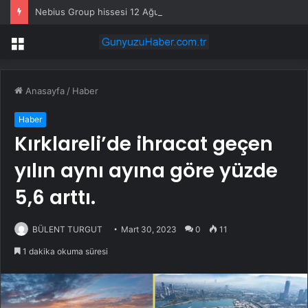
Nebius Group hissesi 12 Ağustos’taki kazanç raporunda %13 hareket edebilir
Menü
Anasayfa
/
Haber
Haber
Kırklareli’de ihracat geçen
yılın aynı ayına göre yüzde
5,6 arttı.
BÜLENT TURGUT
Mart 30, 2023
0
11
1 dakika okuma süresi