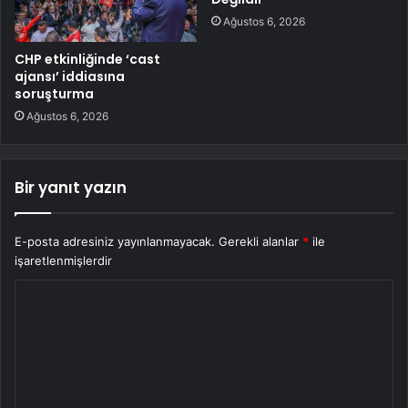
Ağustos 6, 2026
CHP etkinliğinde ‘cast
ajansı’ iddiasına
soruşturma
Ağustos 6, 2026
Bir yanıt yazın
E-posta adresiniz yayınlanmayacak.
Gerekli alanlar
*
ile
işaretlenmişlerdir
Y
o
r
u
m