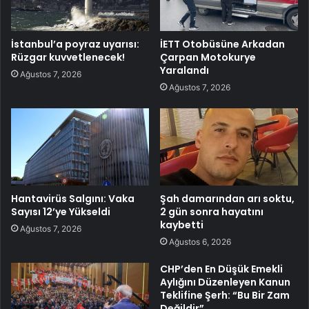
İstanbul’a poyraz uyarısı:
İETT Otobüsüne Arkadan
Rüzgar kuvvetlenecek!
Çarpan Motokurye
Yaralandı
Ağustos 7, 2026
Ağustos 7, 2026
Hantavirüs Salgını: Vaka
Şah damarından arı soktu,
Sayısı 12’ye Yükseldi
2 gün sonra hayatını
kaybetti
Ağustos 7, 2026
Ağustos 6, 2026
CHP’den En Düşük Emekli
Aylığını Düzenleyen Kanun
Teklifine Şerh: “Bu Bir Zam
Değildir”