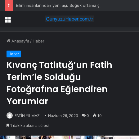
Bilim insanlarından yeni aşı: Soğuk ortama gerek duymayan toz aşı geliştirildi
Menü
Anasayfa
/
Haber
Haber
Kıvanç Tatlıtuğ’un Fatih
Terim’le Solduğu
Fotoğrafına Eğlendiren
Yorumlar
FATİH YILMAZ
Haziran 26, 2023
0
10
1 dakika okuma süresi