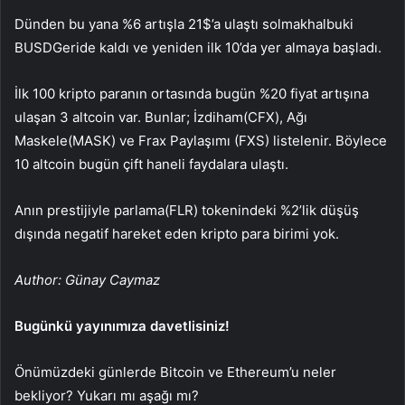
Dünden bu yana %6 artışla 21$’a ulaştı
solmak
halbuki
BUSD
Geride kaldı ve yeniden ilk 10’da yer almaya başladı.
İlk 100 kripto paranın ortasında bugün %20 fiyat artışına
ulaşan 3 altcoin var. Bunlar;
İzdiham
(CFX),
Ağı
Maskele
(MASK) ve
Frax Paylaşımı
(FXS) listelenir. Böylece
10 altcoin bugün çift haneli faydalara ulaştı.
Anın prestijiyle
parlama
(FLR) tokenindeki %2’lik düşüş
dışında negatif hareket eden kripto para birimi yok.
Author: Günay Caymaz
Bugünkü yayınımıza davetlisiniz!
Önümüzdeki günlerde Bitcoin ve Ethereum’u neler
bekliyor? Yukarı mı aşağı mı?