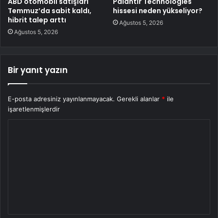
ABD otomobil satışları
Palantir Technologies
Temmuz’da sabit kaldı,
hissesi neden yükseliyor?
hibrit talep arttı
Ağustos 5, 2026
Ağustos 5, 2026
Bir yanıt yazın
E-posta adresiniz yayınlanmayacak.
Gerekli alanlar
*
ile
işaretlenmişlerdir
Y
o
r
u
m
*