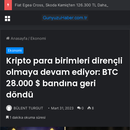
Fiat Egea Cross, Skoda Kamiq’ten 126.300 TL Daha Pahalı
Menü
Anasayfa
/
Ekonomi
Ekonomi
Kripto para birimleri dirençli
olmaya devam ediyor: BTC
28.000 $ bandına geri
döndü
BÜLENT TURGUT
Mart 31, 2023
0
8
1 dakika okuma süresi