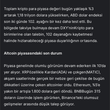
Toplam kripto para piyasa değeri bugün yaklaşık %3
artarak 1,18 trilyon dolara yükselirken, ABD
dolar endeksi
son iki günde 102. ayağını bir kez daha test etti. Bu
bölgede takviye bulmaya devam
DXY’nin
Kripto para
birimlerine olan talebin, 102 dayanağını kaybetmesi
halinde hızlanabileceği piyasa duyarlılığının ortasında.
Altcoin piyasasındaki son durum
Piyasa genelinde olumlu görünüm devam ederken ilk 10’da
yer alıyor.
XRP
özellikle
Kardan
(ADA) ve
çokgen
(MATIC),
akşam saatlerinde gerçek bir nebze geri çekilse de bugün
dikkatleri üzerine çeken altcoinler oldu.
Ethereum
, %5’e
yakın bir artışla 1.800 dolara geri döndü.
BNB
Bugün 315
doların üzerinde işlem görürken, Binance’teki olumsuz
gelişmeler arasında düşük talep görüyor.