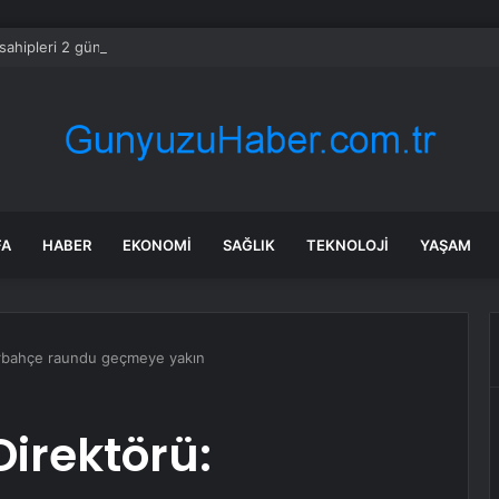
sahipleri 2 gün içinde o parayı ödemek zorunda
FA
HABER
EKONOMI
SAĞLIK
TEKNOLOJI
YAŞAM
erbahçe raundu geçmeye yakın
Direktörü: