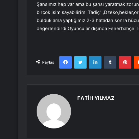
Şansımız hep var ama bu şansı yaratmak zoru
birçok isim sayabilirim. Tadiç” ,Dzeko,bekler,ort
bulduk ama yaptığımız 2-3 hatadan sonra hüc
değerlendirdi.Oyuncular dışında Fenerbahçe Te
Facebook
Twitter
LinkedIn
Tumblr
Pint
Paylaş
FATİH YILMAZ