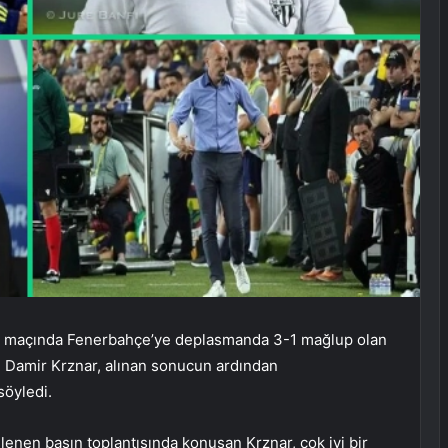
lk maçında Fenerbahçe’ye deplasmanda 3-1 mağlup olan
ü Damir Krznar, alınan sonucun ardından
öyledi.
enen basın toplantısında konuşan Krznar, çok iyi bir