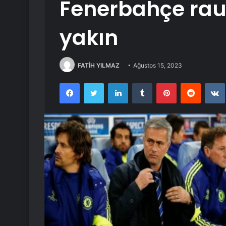
Fenerbahçe ra
yakın
FATİH YILMAZ
Ağustos 15, 2023
Facebook
Twitter
LinkedIn
Tumblr
Pinterest
Reddit