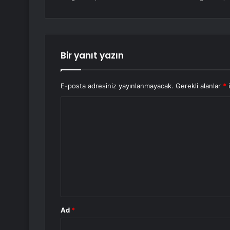
Bir yanıt yazın
E-posta adresiniz yayınlanmayacak.
Gerekli alanlar
*
i
Y
o
r
u
m
*
Ad
*