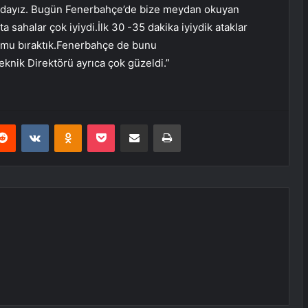
ndayız. Bugün Fenerbahçe’de bize meydan okuyan
a sahalar çok iyiydi.İlk 30 -35 dakika iyiydik ataklar
umu bıraktık.Fenerbahçe de bunu
knik Direktörü ayrıca çok güzeldi.”
erest
Reddit
VKontakte
Odnoklassniki
Pocket
E-Posta ile paylaş
Yazdır