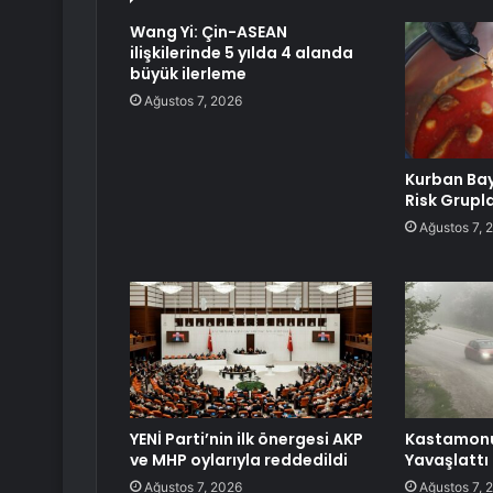
Wang Yi: Çin-ASEAN
ilişkilerinde 5 yılda 4 alanda
büyük ilerleme
Ağustos 7, 2026
Kurban Ba
Risk Grupla
Ağustos 7, 
YENİ Parti’nin ilk önergesi AKP
Kastamonu’
ve MHP oylarıyla reddedildi
Yavaşlattı
Ağustos 7, 2026
Ağustos 7, 