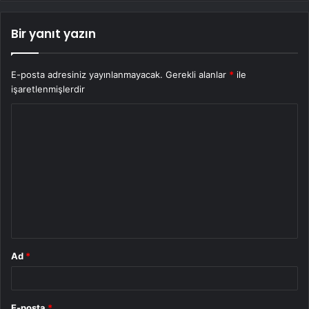
Bir yanıt yazın
E-posta adresiniz yayınlanmayacak.
Gerekli alanlar
*
ile
işaretlenmişlerdir
Y
o
r
u
m
*
Ad
*
E-posta
*