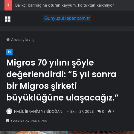
Balıkçı barınağına oturan kayyum, koltuktan kalkmıyor
Menü
Anasayfa
/
İş
İş
Migros 70 yılını şöyle
değerlendirdi: “5 yıl sonra
bir Migros şirketi
büyüklüğüne ulaşacağız.”
HALİL İBRAHİM YENİDOĞAN
Ekim 27, 2023
0
7
3 dakika okuma süresi