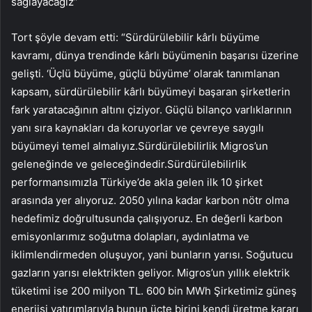
sağlayacağız”
Tort şöyle devam etti: “Sürdürülebilir kârlı büyüme
kavramı, dünya trendinde kârlı büyümenin başarısı üzerine
gelişti. ‘Üçlü büyüme, güçlü büyüme’ olarak tanımlanan
kapsam, sürdürülebilir kârlı büyümeyi başaran şirketlerin
fark yaratacağının altını çiziyor. Güçlü bilanço varlıklarının
yanı sıra kaynakları da koruyorlar ve çevreye saygılı
büyümeyi temel almalıyız.Sürdürülebilirlik Migros’un
geleneğinde ve geleceğindedir.Sürdürülebilirlik
performansımızla Türkiye’de akla gelen ilk 10 şirket
arasında yer alıyoruz. 2050 yılına kadar karbon nötr olma
hedefimiz doğrultusunda çalışıyoruz. En değerli karbon
emisyonlarımız soğutma dolapları, aydınlatma ve
iklimlendirmeden oluşuyor, yani bunların yarısı. Soğutucu
gazların yarısı elektrikten geliyor. Migros’un yıllık elektrik
tüketimi ise 200 milyon TL. 600 bin MWh Şirketimiz güneş
enerjisi yatırımlarıyla bunun üçte birini kendi üretme kararı