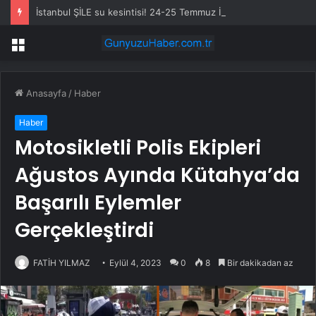
İstanbul ŞİLE su kesintisi! 24-25 Temmuz İSKİ Şile su kesintisi ne zaman bitecek, sular ne zaman gelecek?
Menü
Anasayfa
/
Haber
Haber
Motosikletli Polis Ekipleri
Ağustos Ayında Kütahya’da
Başarılı Eylemler
Gerçekleştirdi
FATİH YILMAZ
Eylül 4, 2023
0
8
Bir dakikadan az