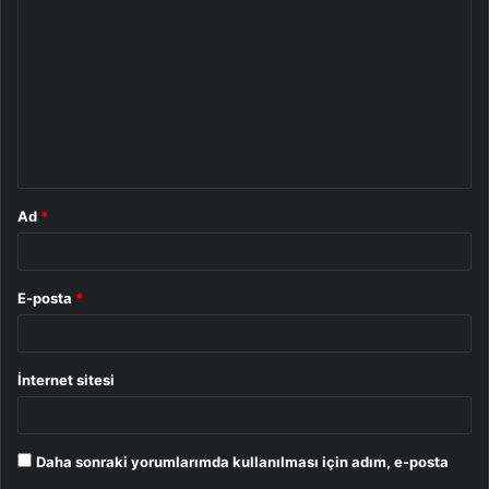
o
r
u
m
*
Ad
*
E-posta
*
İnternet sitesi
Daha sonraki yorumlarımda kullanılması için adım, e-posta