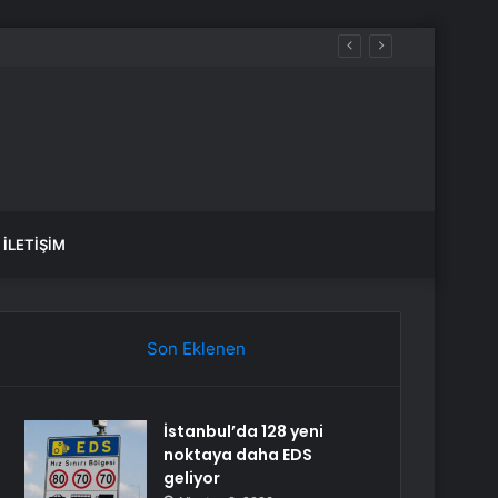
ecek, sular ne zaman gelecek?
İLETIŞIM
Son Eklenen
İstanbul’da 128 yeni
noktaya daha EDS
geliyor