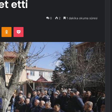
t etti
0
2
1 dakika okuma süresi
VKontakte
Odnoklassniki
Pocket