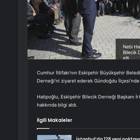
Cumhur İttifakı’nın Eskişehir Büyükşehir Beled
Derneği’ni ziyaret ederek Gündoğdu İlçesi’nde 
Hatipoğlu, Eskişehir Bilecik Derneği Başkanı İrf
hakkında bilgi aldı.
İlgili Makaleler
İstanbul’da 128 yeni noktay