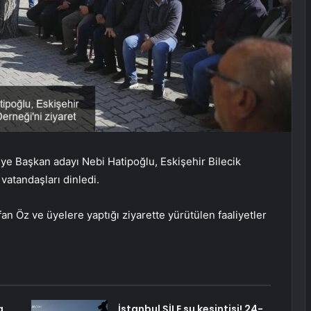
iye Başkan adayı Nebi Hatipoğlu, Eskişehir Bilecik
vatandaşları dinledi.
an Öz ve üyelere yaptığı ziyarette yürütülen faaliyetler
a
İstanbul ŞİLE su kesintisi! 24-