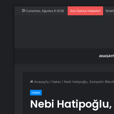
İstan
Cumartesi, Ağustos 8 2026
Son Dakika Haberleri
ANASAY
Anasayfa
/
Haber
/
Nebi Hatipoğlu, Eskişehir Bilecik
Haber
Nebi Hatipoğlu, 