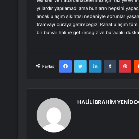
tesisler ve hatta cenazelerimiz için taziye evler
yıllardır yapılamadı ama bunların hepsini yapac
ancak ulaşım sıkıntısı nedeniyle sorunlar ya
tramvayı buraya getireceğiz. Rahat ulaşım tüm v
bir bulvar haline getireceğiz ve buradaki dükk
Facebook
Twitter
LinkedIn
Tumblr
Pint
Paylaş
HALİL İBRAHİM YENİD