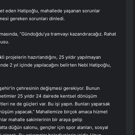
et eden Hatipoğlu, mahallede yaşanan sorunlar
lmesi gereken sorunları dinledi.
şmasında, “Gündoğdu’ya tramvayı kazandıracağız. Rahat
nusu.
i projelerin hazırlandığını, 25 yıldır yapılmayan
de 2 yıl içinde yapılacağını belirten Nebi Hatipoğlu,
işehir’in çehresinin değişmesi gerekiyor. Bunun
etimler 25 yıldır 24 dairede kentsel dönüşüm
leri ne de güçleri var. Bu işi yapın. Bunları yaparsak
 dönüşüm yapacak.” Mahallemize birçok amaca hizmet
lar mahalle sakinlerinin bir araya gelip
atta düğün salonu, gençler için spor alanları, sosyal