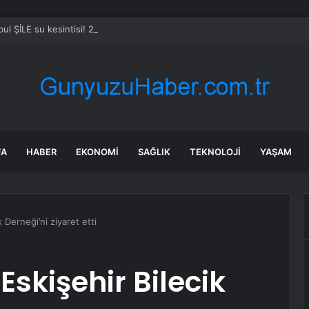
bul ŞİLE su kesintisi! 24-25 Temmuz İSKİ Şile su kesintisi ne zaman bit
FA
HABER
EKONOMI
SAĞLIK
TEKNOLOJI
YAŞAM
 Derneği’ni ziyaret etti
Eskişehir Bilecik