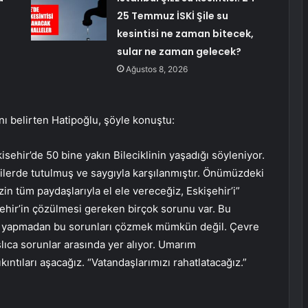
25 Temmuz İSKİ Şile su
kesintisi ne zaman bitecek,
sular ne zaman gelecek?
Ağustos 8, 2026
nı belirten Hatipoğlu, şöyle konuştu:
skisehir’de 50 bine yakın Bileciklinin yaşadığı söyleniyor.
ilerde tutulmuş ve saygıyla karşılanmıştır. Önümüzdeki
n tüm paydaşlarıyla el ele vereceğiz, Eskişehir’i”
ehir’in çözülmesi gereken birçok sorunu var. Bu
ları yapmadan bu sorunları çözmek mümkün değil. Çevre
aşlıca sorunlar arasında yer alıyor. Umarım
tıları aşacağız. “Vatandaşlarımızı rahatlatacağız.”