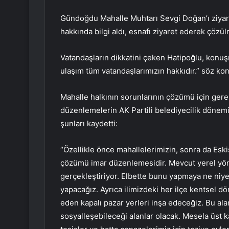
Gündoğdu Mahalle Muhtarı Sevgi Doğan’ı ziyar
hakkında bilgi aldı, esnafı ziyaret ederek çözü
Vatandaşların dikkatini çeken Hatipoğlu, konu
ulaşım tüm vatandaşlarımızın hakkıdır.” söz ko
Mahalle halkının sorunlarının çözümü için gerekl
düzenlemelerin AK Partili belediyecilik dönemin
şunları kaydetti:
“Özellikle önce mahallelerimizin, sonra da Esk
çözümü imar düzenlemesidir. Mevcut yerel yön
gerçekleştiriyor. Elbette bunu yapmaya ne niyet
yapacağız. Ayrıca ilimizdeki her ilçe kentsel
eden kapalı pazar yerleri inşa edeceğiz. Bu alan
sosyalleşebileceği alanlar olacak. Mesela üst k