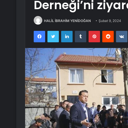
Derneği’ni ziyare
HALİL İBRAHİM YENİDOĞAN
Şubat 9, 2024
Facebook
Twitter
LinkedIn
Tumblr
Pinterest
Reddit