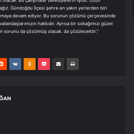
i olacak. Bu çalışmalar belediyelerin işidir. Uzun
ağız. Gündoğdu İlçesi şehre en yakın yerlerden biri
şanmaya devam ediyor. Bu sorunun çözümü çerçevesinde
atandaşlarımızın hakkıdır. Ayrıca bir sokağımızı güzel
an sorunu da çözülmüş olacak. da çözülecektir.”
erest
Reddit
VKontakte
Odnoklassniki
Pocket
E-Posta ile paylaş
Yazdır
OĞAN