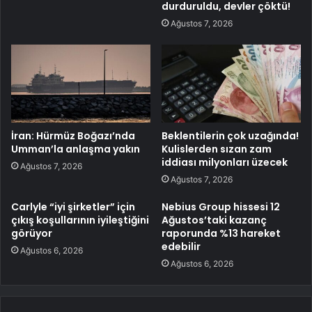
durduruldu, devler çöktü!
Ağustos 7, 2026
İran: Hürmüz Boğazı’nda
Beklentilerin çok uzağında!
Umman’la anlaşma yakın
Kulislerden sızan zam
iddiası milyonları üzecek
Ağustos 7, 2026
Ağustos 7, 2026
Carlyle “iyi şirketler” için
Nebius Group hissesi 12
çıkış koşullarının iyileştiğini
Ağustos’taki kazanç
görüyor
raporunda %13 hareket
edebilir
Ağustos 6, 2026
Ağustos 6, 2026