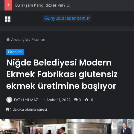
Bu akşam hangi diziler var? 28 Temmuz yayın akışında neler var? ATV, Show TV, NOW, TV8, TRT1, Kanal D, hangi diziler var?
Menü
Anasayfa
/
Ekonomi
Ekonomi
Niğde Belediyesi Modern
Ekmek Fabrikası glutensiz
ekmek üretimine başlıyor
FATİH YILMAZ
Aralık 11, 2022
0
16
1 dakika okuma süresi