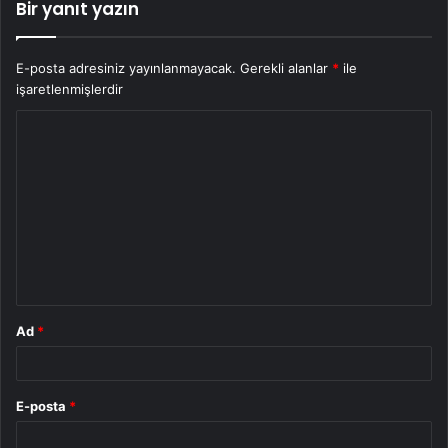
Bir yanıt yazın
E-posta adresiniz yayınlanmayacak.
Gerekli alanlar
*
ile
işaretlenmişlerdir
Y
o
r
u
m
*
Ad
*
E-posta
*