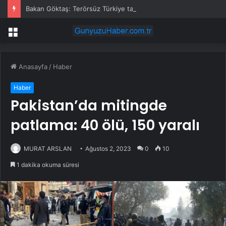
Bakan Göktaş: Terörsüz Türkiye tarihi bir adımdır
Menü
Anasayfa
/
Haber
Haber
Pakistan’da mitingde
patlama: 40 ölü, 150 yaralı
MURAT ARSLAN
Ağustos 2, 2023
0
10
1 dakika okuma süresi