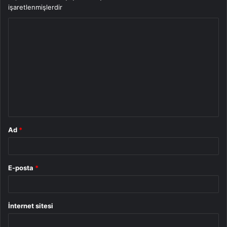
işaretlenmişlerdir
Y
o
r
u
m
*
Ad
*
E-posta
*
İnternet sitesi