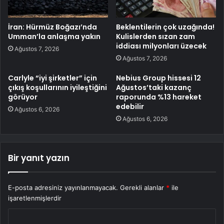
İran: Hürmüz Boğazı’nda
Beklentilerin çok uzağında!
Umman’la anlaşma yakın
Kulislerden sızan zam
iddiası milyonları üzecek
Ağustos 7, 2026
Ağustos 7, 2026
Carlyle “iyi şirketler” için
Nebius Group hissesi 12
çıkış koşullarının iyileştiğini
Ağustos’taki kazanç
görüyor
raporunda %13 hareket
edebilir
Ağustos 6, 2026
Ağustos 6, 2026
Bir yanıt yazın
E-posta adresiniz yayınlanmayacak.
Gerekli alanlar
*
ile
işaretlenmişlerdir
Y