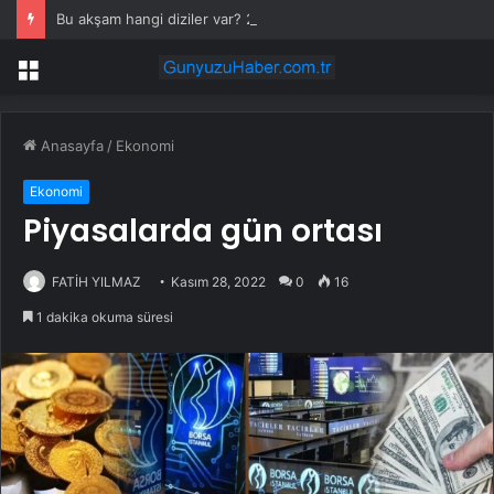
Bu akşam hangi diziler var? 28 Temmuz yayın akışında neler var? ATV, Show TV, NOW, TV8, TRT1, Kanal D, hangi diziler var?
Menü
Anasayfa
/
Ekonomi
Ekonomi
Piyasalarda gün ortası
FATİH YILMAZ
Kasım 28, 2022
0
16
1 dakika okuma süresi