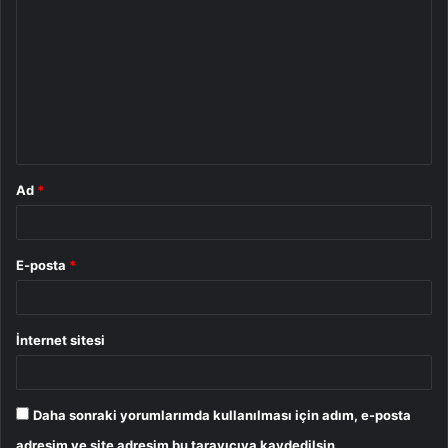
o
r
u
m
*
Ad
*
E-posta
*
İnternet sitesi
Daha sonraki yorumlarımda kullanılması için adım, e-posta
adresim ve site adresim bu tarayıcıya kaydedilsin.