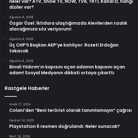
neler var? ATV, Show TV, NOW, TV8, TRT1, Kanal D, hangi
diziler var?
Ağustos 9, 2026
Özgür Özel: İktidara ulaştığımızda Alevilerden rızalık
alacağımıza söz veriyorum!
Ağustos 8, 2026
Üç CHP’li Başkan AKP’ye katılıyor: Rozeti Erdoğan
takacak
Ağustos 8, 2026
Binali Yıldırım’ın kapısını açan adamın kapısını açan
adam! Sosyal Medyanın dikkati ortaya çıkarttı
Rastgele Haberler
Aralık 17, 2024
Colani’den ”Beni terörist olarak tanımlamayın” çağrısı
Haziran 14, 2025
Playstation 6 resmen doğrulandı: Neler sunacak?
Mart 18, 2026