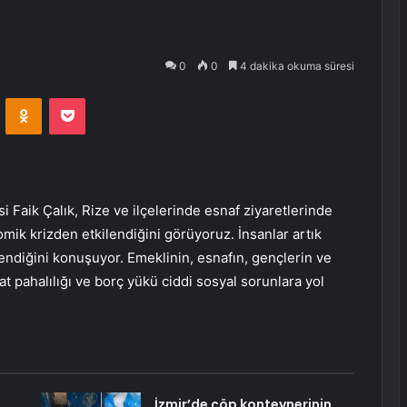
0
0
4 dakika okuma süresi
VKontakte
Odnoklassniki
Pocket
 Faik Çalık, Rize ve ilçelerinde esnaf ziyaretlerinde
ik krizden etkilendiğini görüyoruz. İnsanlar artık
ndiğini konuşuyor. Emeklinin, esnafın, gençlerin ve
yat pahalılığı ve borç yükü ciddi sosyal sorunlara yol
İzmir’de çöp konteynerinin