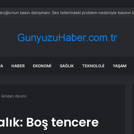
 İnegöl Millet Bahçesi’nde üst yapı çalışmaları başladı
FA
HABER
EKONOMI
SAĞLIK
TEKNOLOJI
YAŞAM
iktidarı devirir
alık: Boş tencere