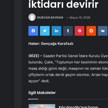
iktidarı devirir
NURCAN BAYRAM
Mayıs 19, 2026
Facebook
Twitter
LinkedIn
Tumblr
Pinterest
Reddit
Haber: Gençağa Karafazlı
(RİZE) –
Saadet Partisi Genel İdare Kurulu Üyesi
bulundu. Çalık, “Toplumun her kesiminin ekonom
maaş aldığı günü değil, maaşının ne zaman tüke
çiftçilerin ortak derdi geçim sıkıntısı. Artan ha
açıyor” dedi.
İlgili Makaleler
Kılıçdaroğlu’nun basın