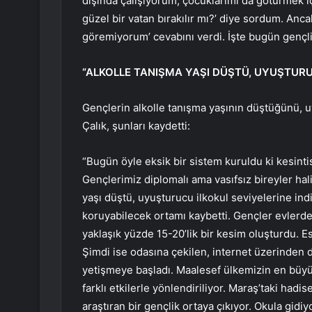
dışında çalışıyorum, çocuklarımı da götürmek i
güzel bir vatan bırakılır mı?’ diye sordum. An
göremiyorum’ cevabını verdi. İşte bugün gençl
“ALKOLLE TANIŞMA YAŞI DÜŞTÜ, UYUŞTURUC
Gençlerin alkolle tanışma yaşının düştüğünü, u
Çalık, şunları kaydetti:
“Bugün öyle eksik bir sistem kuruldu ki kesintisi
Gençlerimiz diplomalı ama vasıfsız bireyler hali
yaşı düştü, uyuşturucu ilkokul seviyelerine ind
koruyabilecek ortamı kaybetti. Gençler evlerde 
yaklaşık yüzde 15-20’lik bir kesim oluşturdu.
Şimdi ise odasına çekilen, internet üzerinden 
yetişmeye başladı. Maalesef ülkemizin en büyü
farklı etkilerle yönlendiriliyor. Maraş’taki hadi
araştıran bir gençlik ortaya çıkıyor. Okula gidiy