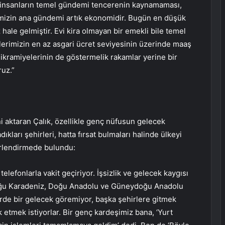
de insanların temel gündemi tencerenin kaynamaması,
emizin ana gündemi artık ekonomidir. Bugün en düşük
le gelmiştir. Evi kira olmayan bir emekli bile temel
lilerimizin en az asgari ücret seviyesinin üzerinde maaş
ikramiyelerinin de göstermelik rakamlar yerine bir
ruz.”
ni aktaran Çalık, özellikle genç nüfusun gelecek
kları şehirleri, hatta fırsat bulmaları halinde ülkeyi
ğerlendirmede bulundu:
lefonlarla vakit geçiriyor. İşsizlik ve gelecek kaygısı
Doğu Karadeniz, Doğu Anadolu ve Güneydoğu Anadolu
erde bir gelecek göremiyor, başka şehirlere gitmek
erk etmek istiyorlar. Bir genç kardeşimiz bana, ‘Yurt