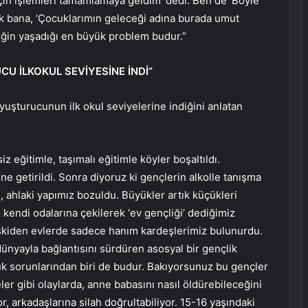
çin işlemleri tamamlamaya geldim’ dedi. Ben de ‘Böyle
cak bana, ‘Çocuklarımın geleceği adına burada umut
iğin yaşadığı en büyük problem budur.”
U İLKOKUL SEVİYESİNE İNDİ”
yuşturucunun ilk okul seviyelerine indiğini anlatan
z eğitimle, taşımalı eğitimle köyler boşaltıldı.
ne getirildi. Sonra diyoruz ki gençlerin alkolle tanışma
i, ahlaki yapımız bozuldu. Büyükler artık küçükleri
kendi odalarına çekilerek ‘ev gençliği’ dediğimiz
 Eskiden evlerde sadece hanım kardeşlerimiz bulunurdu.
dünyayla bağlantısını sürdüren asosyal bir gençlik
k sorunlarından biri de budur. Bakıyorsunuz bu gençler
seler gibi olaylarda, anne babasını nasıl öldürebileceğini
or, arkadaşlarına silah doğrultabiliyor. 15-16 yaşındaki