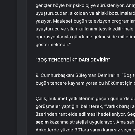
gençler böyle bir psikolojiye sürükleniyor. Ana
uyuşturucudan, alkolden ve ahlaki bozulmalar
yazıyor. Maalesef bugün televizyon programları, 
uyuşturucu ve silah kullanımı teşvik edilir hal
operasyonlarıyla gündeme gelmesi de milletimi
göstermektedir.”
“BOŞ TENCERE İKTİDARI DEVİRİR”
9. Cumhurbaşkanı Süleyman Demirel’in, “Boş ten
bugün tencere kaynamıyorsa bu hükümet için de
Çalık, hükümet yetkililerinin geçen günlerde d
görüşmeler yaptığını belirterek, “Varlık barışı 
üzerinden rant elde edilmesi hedefleniyor.
Se
seçim
kazanma stratejisi uygulanıyor. Ama sahad
Anketlerde yüzde 30’lara varan kararsız seçme