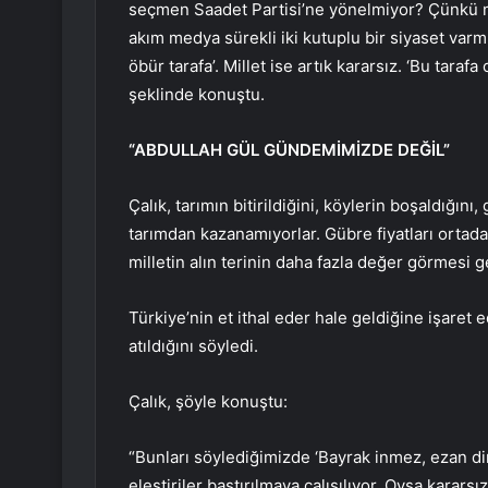
seçmen Saadet Partisi’ne yönelmiyor? Çünkü mi
akım medya sürekli iki kutuplu bir siyaset varmı
öbür tarafa’. Millet ise artık kararsız. ‘Bu tara
şeklinde konuştu.
“ABDULLAH GÜL GÜNDEMİMİZDE DEĞİL”
Çalık, tarımın bitirildiğini, köylerin boşaldığın
tarımdan kazanamıyorlar. Gübre fiyatları ortada. 
milletin alın terinin daha fazla değer görmesi g
Türkiye’nin et ithal eder hale geldiğine işaret 
atıldığını söyledi.
Çalık, şöyle konuştu:
“Bunları söylediğimizde ‘Bayrak inmez, ezan 
eleştiriler bastırılmaya çalışılıyor. Oysa karar