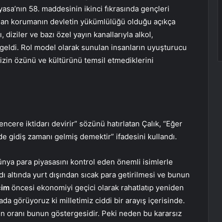
yasa’nın 58. maddesinin ikinci fıkrasında gençleri
dan korumanın devletin yükümlülüğü olduğu açıkça
diziler ve bazı özel yayın kanallarıyla alkol,
e geldi. Rol model olarak sunulan insanların uyuşturucu
zin özünü ve kültürünü temsil etmediklerini
cere iktidarı devirir” sözünü hatırlatan Çalık, “Eğer
 gidiş zamanı gelmiş demektir” ifadesini kullandı.
ünya para piyasasını kontrol eden önemli isimlerle
adı altında yurt dışından sıcak para getirilmesi ve bunun
çim
öncesi ekonomiyi geçici olarak rahatlatıp yeniden
a görüyoruz ki milletimiz ciddi bir arayış içerisinde.
n oranı bunun göstergesidir. Peki neden bu kararsız