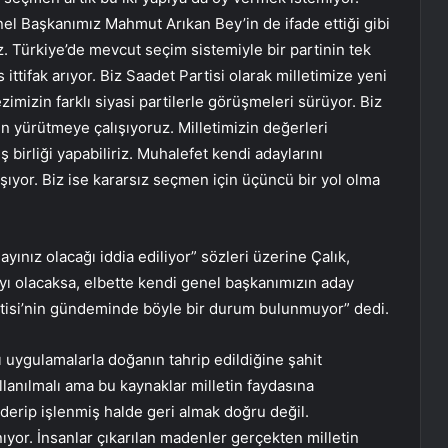
nel Başkanımız Mahmut Arıkan Bey’in de ifade ettiği gibi
z. Türkiye’de mevcut seçim sistemiyle bir partinin tek
ittifak arıyor. Biz Saadet Partisi olarak milletimize yeni
imizin farklı siyasi partilerle görüşmeleri sürüyor. Biz
en yürütmeye çalışıyoruz. Milletimizin değerleri
ş birliği yapabiliriz. Muhalefet kendi adaylarını
ışıyor. Biz ise kararsız seçmen için üçüncü bir yol olma
dayınız olacağı iddia ediliyor” sözleri üzerine Çalık,
yı olacaksa, elbette kendi genel başkanımızın aday
rtisi’nin gündeminde böyle bir durum bulunmuyor” dedi.
 uygulamalarla doğanın tahrip edildiğine şahit
llanılmalı ama bu kaynaklar milletin faydasına
önderip işlenmiş halde geri almak doğru değil.
ıyor. İnsanlar çıkarılan madenler gerçekten milletin