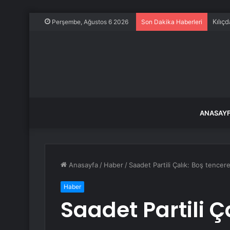
Bursa
Perşembe, Ağustos 6 2026
Son Dakika Haberleri
ANASAY
Anasayfa
/
Haber
/
Saadet Partili Çalık: Boş tencere 
Haber
Saadet Partili Ç