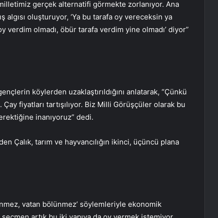
lletimiz gerçek alternatifi görmekte zorlanıyor. Ana
ş algısı oluşturuyor, ‘Ya bu tarafa oy vereceksin ya
fa oy verdim olmadı, öbür tarafa verdim yine olmadı’ diyor”
ı, gençlerin köylerden uzaklaştırıldığını anlatarak, “Çünkü
Çay fiyatları tartışılıyor. Biz Milli Görüşçüler olarak bu
erektiğine inanıyoruz” dedi.
eden Çalık, tarım ve hayvancılığın ikinci, üçüncü plana
dinmez, vatan bölünmez’ söylemleriyle ekonomik
sız seçmen artık bu iki yapıya da oy vermek istemiyor.