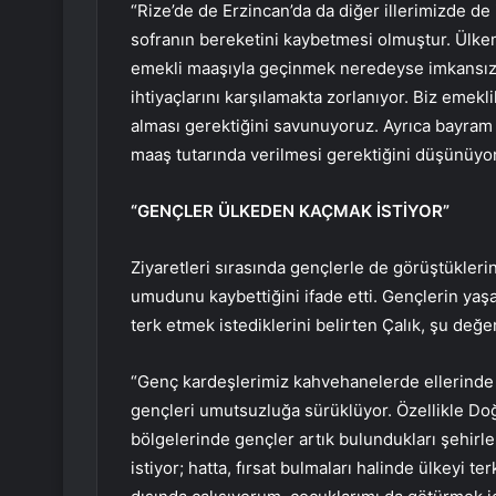
“Rize’de de Erzincan’da da diğer illerimizde 
sofranın bereketini kaybetmesi olmuştur. Ülk
emekli maaşıyla geçinmek neredeyse imkansız ha
ihtiyaçlarını karşılamakta zorlanıyor. Biz emek
alması gerektiğini savunuyoruz. Ayrıca bayram 
maaş tutarında verilmesi gerektiğini düşünüyo
“GENÇLER ÜLKEDEN KAÇMAK İSTİYOR”
Ziyaretleri sırasında gençlerle de görüştükleri
umudunu kaybettiğini ifade etti. Gençlerin yaşadı
terk etmek istediklerini belirten Çalık, şu de
“Genç kardeşlerimiz kahvehanelerde ellerinde te
gençleri umutsuzluğa sürüklüyor. Özellikle 
bölgelerinde gençler artık bulundukları şehirl
istiyor; hatta, fırsat bulmaları halinde ülkeyi t