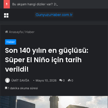
Bu akşam hangi diziler var? 28 Temmuz yayın akışında neler var? ATV, Show TV, NOW, TV8, TRT1, Kanal D, hangi diziler var?
Menü
Anasayfa
/
Haber
Haber
Son 140 yılın en güçlüsü:
Süper El Niño için tarih
verildi!
ÜMİT SAVĞA
Mayıs 10, 2026
0
0
1 dakika okuma süresi