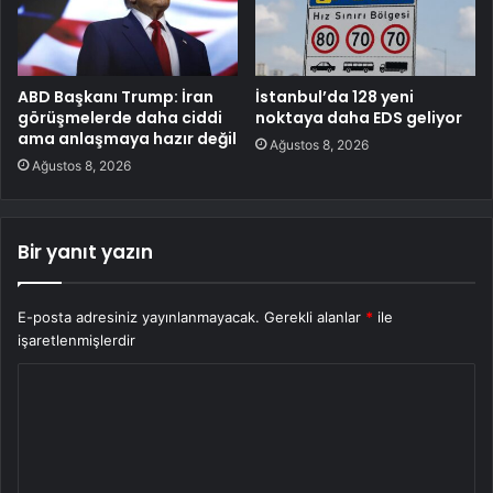
ABD Başkanı Trump: İran
İstanbul’da 128 yeni
görüşmelerde daha ciddi
noktaya daha EDS geliyor
ama anlaşmaya hazır değil
Ağustos 8, 2026
Ağustos 8, 2026
Bir yanıt yazın
E-posta adresiniz yayınlanmayacak.
Gerekli alanlar
*
ile
işaretlenmişlerdir
Y
o
r
u