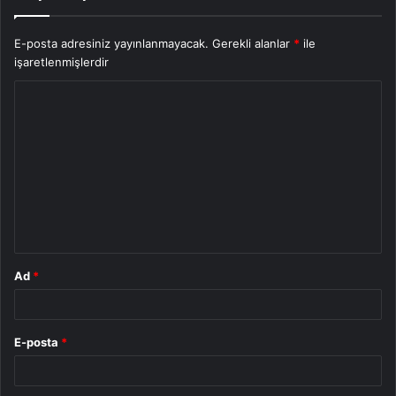
E-posta adresiniz yayınlanmayacak.
Gerekli alanlar
*
ile
işaretlenmişlerdir
Y
o
r
u
m
*
Ad
*
E-posta
*