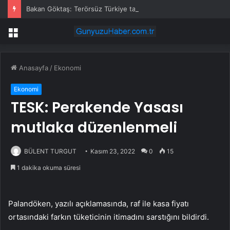
Bakan Göktaş: Terörsüz Türkiye tarihi bir adımdır
Menü
Anasayfa
/
Ekonomi
Ekonomi
TESK: Perakende Yasası
mutlaka düzenlenmeli
BÜLENT TURGUT
Kasım 23, 2022
0
15
1 dakika okuma süresi
Palandöken, yazılı açıklamasında, raf ile kasa fiyatı
ortasındaki farkın tüketicinin itimadını sarstığını bildirdi.