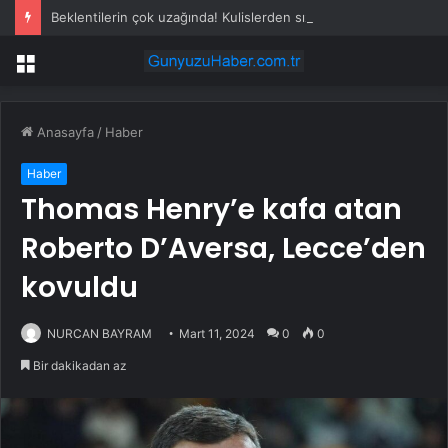
Beklentilerin çok uzağında! Kulislerden sızan zam iddiası milyonları üzecek
Menü
Anasayfa
/
Haber
Haber
Thomas Henry’e kafa atan
Roberto D’Aversa, Lecce’den
kovuldu
NURCAN BAYRAM
Mart 11, 2024
0
0
Bir dakikadan az