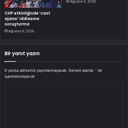
Ağustos 6, 2026
CHP etkinliğinde ‘cast
ajansı’ iddiasına
soruşturma
Ağustos 6, 2026
Bir yanıt yazın
E-posta adresiniz yayınlanmayacak.
Gerekli alanlar
*
ile
işaretlenmişlerdir
Y
o
r
u
m