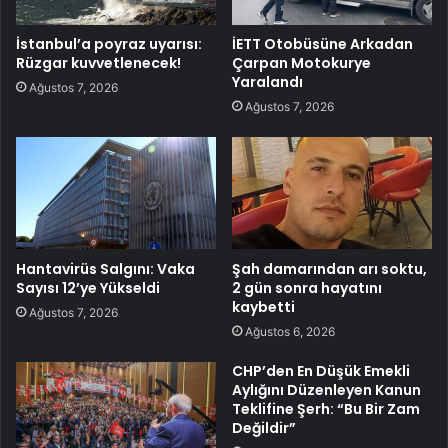
İstanbul’a poyraz uyarısı:
İETT Otobüsüne Arkadan
Rüzgar kuvvetlenecek!
Çarpan Motokurye
Yaralandı
Ağustos 7, 2026
Ağustos 7, 2026
Hantavirüs Salgını: Vaka
Şah damarından arı soktu,
Sayısı 12’ye Yükseldi
2 gün sonra hayatını
kaybetti
Ağustos 7, 2026
Ağustos 6, 2026
CHP’den En Düşük Emekli
Aylığını Düzenleyen Kanun
Teklifine Şerh: “Bu Bir Zam
Değildir”