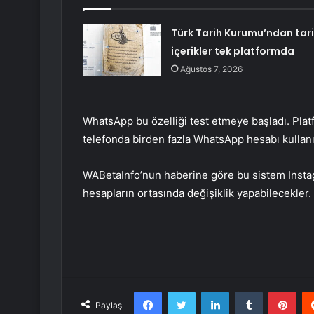
Türk Tarih Kurumu’ndan tari
içerikler tek platformda
Ağustos 7, 2026
WhatsApp bu özelliği test etmeye başladı. Plat
telefonda birden fazla WhatsApp hesabı kullanıl
WABetaInfo’nun haberine göre bu sistem Instagra
hesapların ortasında değişiklik yapabilecekler.
Facebook
Twitter
LinkedIn
Tumblr
Pint
Paylaş