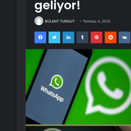
geliyor!
BÜLENT TURGUT
Temmuz 4, 2023
Facebook
Twitter
LinkedIn
Tumblr
Pinterest
Reddit