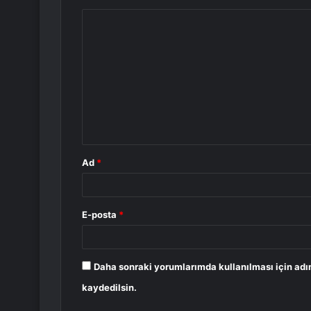
Y
o
r
u
m
*
Ad
*
E-posta
*
Daha sonraki yorumlarımda kullanılması için adı
kaydedilsin.