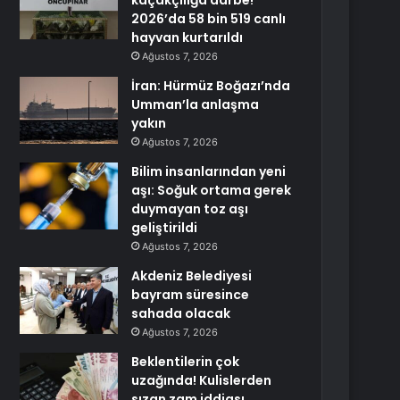
kaçakçılığa darbe!
2026’da 58 bin 519 canlı
hayvan kurtarıldı
Ağustos 7, 2026
İran: Hürmüz Boğazı’nda
Umman’la anlaşma
yakın
Ağustos 7, 2026
Bilim insanlarından yeni
aşı: Soğuk ortama gerek
duymayan toz aşı
geliştirildi
Ağustos 7, 2026
Akdeniz Belediyesi
bayram süresince
sahada olacak
Ağustos 7, 2026
Beklentilerin çok
uzağında! Kulislerden
sızan zam iddiası