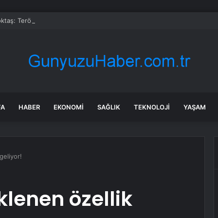
taş: Terörsüz Türkiye tarihi bir adımdır
FA
HABER
EKONOMI
SAĞLIK
TEKNOLOJI
YAŞAM
geliyor!
lenen özellik