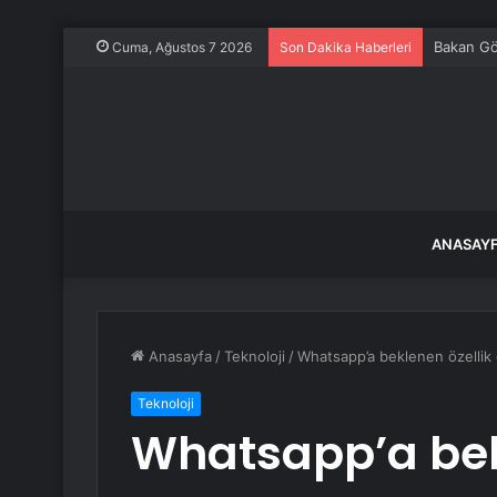
Bakan Gök
Cuma, Ağustos 7 2026
Son Dakika Haberleri
ANASAY
Anasayfa
/
Teknoloji
/
Whatsapp’a beklenen özellik 
Teknoloji
Whatsapp’a bek