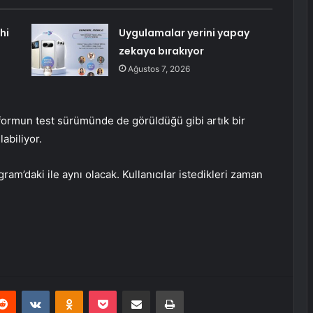
hi
Uygulamalar yerini yapay
zekaya bırakıyor
Ağustos 7, 2026
formun test sürümünde de görüldüğü gibi artık bir
abiliyor.
m’daki ile aynı olacak. Kullanıcılar istedikleri zaman
erest
Reddit
VKontakte
Odnoklassniki
Pocket
E-Posta ile paylaş
Yazdır