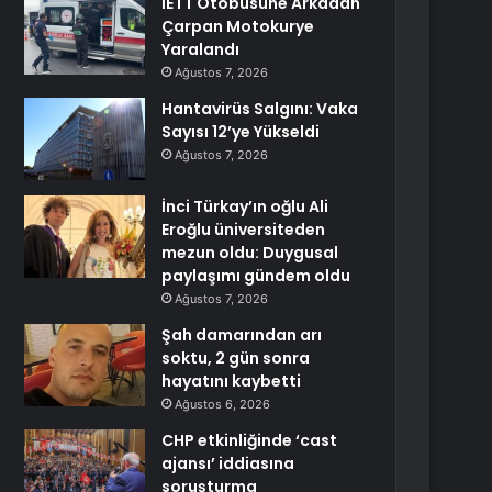
İETT Otobüsüne Arkadan
Çarpan Motokurye
Yaralandı
Ağustos 7, 2026
Hantavirüs Salgını: Vaka
Sayısı 12’ye Yükseldi
Ağustos 7, 2026
İnci Türkay’ın oğlu Ali
Eroğlu üniversiteden
mezun oldu: Duygusal
paylaşımı gündem oldu
Ağustos 7, 2026
Şah damarından arı
soktu, 2 gün sonra
hayatını kaybetti
Ağustos 6, 2026
CHP etkinliğinde ‘cast
ajansı’ iddiasına
soruşturma