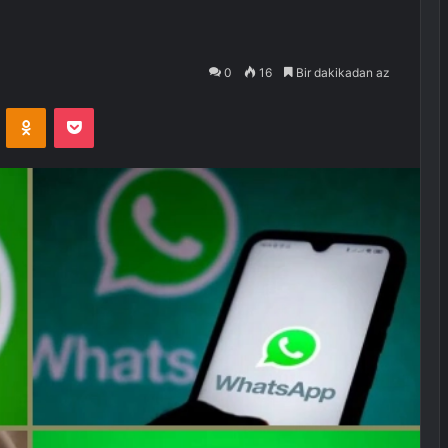
0
16
Bir dakikadan az
VKontakte
Odnoklassniki
Pocket