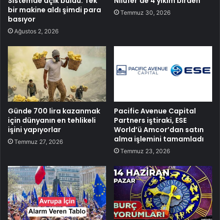
Sistemde açık buldu: Tek
Nilüfer’de 4 yıkım birden
bir makine aldı şimdi para
Temmuz 30, 2026
basıyor
Ağustos 2, 2026
Günde 700 lira kazanmak
Pacific Avenue Capital
için dünyanın en tehlikeli
Partners iştiraki, ESE
işini yapıyorlar
World’ü Amcor’dan satın
alma işlemini tamamladı
Temmuz 27, 2026
Temmuz 23, 2026