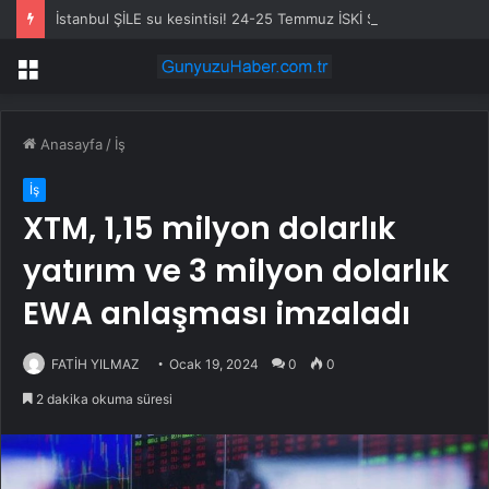
İstanbul ŞİLE su kesintisi! 24-25 Temmuz İSKİ Şile su kesintisi ne zaman bitecek, sular ne zaman gelecek?
Menü
Anasayfa
/
İş
İş
XTM, 1,15 milyon dolarlık
yatırım ve 3 milyon dolarlık
EWA anlaşması imzaladı
FATİH YILMAZ
Ocak 19, 2024
0
0
2 dakika okuma süresi