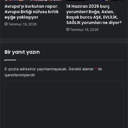
Avrupa’yı korkutan rapor:
14 Haziran 2026 burç
Avrupa Birliği nüfusu kritik
yorumları! Boğa, Aslan,
eşiğe yaklaşıyor
Başak burcu AŞK, EVLİLİK,
SAĞLIK yorumları ne diyor?
Temmuz 19, 2026
Temmuz 19, 2026
Bir yanıt yazın
E-posta adresiniz yayınlanmayacak.
Gerekli alanlar
*
ile
işaretlenmişlerdir
Y
o
r
u
m
*