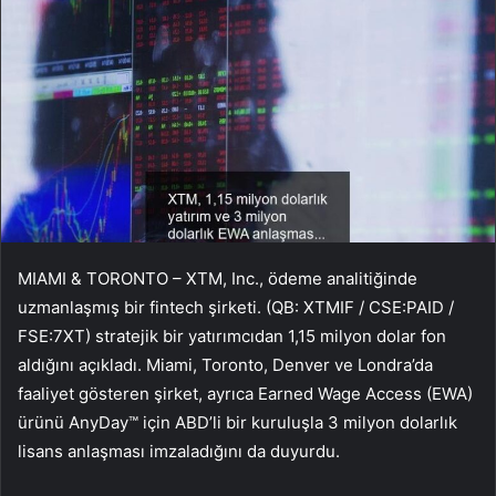
MIAMI & TORONTO – XTM, Inc., ödeme analitiğinde
uzmanlaşmış bir fintech şirketi. (QB: XTMIF / CSE:PAID /
FSE:7XT) stratejik bir yatırımcıdan 1,15 milyon dolar fon
aldığını açıkladı. Miami, Toronto, Denver ve Londra’da
faaliyet gösteren şirket, ayrıca Earned Wage Access (EWA)
ürünü AnyDay™ için ABD’li bir kuruluşla 3 milyon dolarlık
lisans anlaşması imzaladığını da duyurdu.