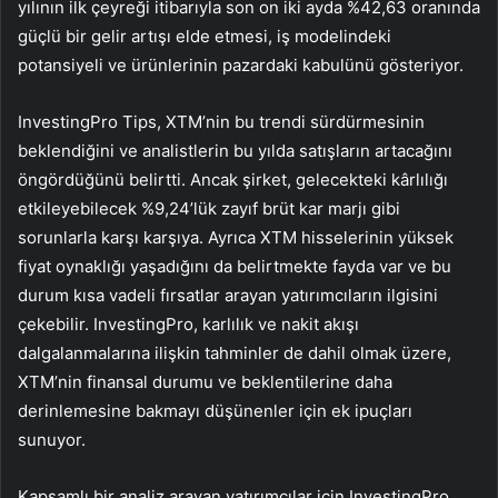
yılının ilk çeyreği itibarıyla son on iki ayda %42,63 oranında
güçlü bir gelir artışı elde etmesi, iş modelindeki
potansiyeli ve ürünlerinin pazardaki kabulünü gösteriyor.
InvestingPro Tips, XTM’nin bu trendi sürdürmesinin
beklendiğini ve analistlerin bu yılda satışların artacağını
öngördüğünü belirtti. Ancak şirket, gelecekteki kârlılığı
etkileyebilecek %9,24’lük zayıf brüt kar marjı gibi
sorunlarla karşı karşıya. Ayrıca XTM hisselerinin yüksek
fiyat oynaklığı yaşadığını da belirtmekte fayda var ve bu
durum kısa vadeli fırsatlar arayan yatırımcıların ilgisini
çekebilir. InvestingPro, karlılık ve nakit akışı
dalgalanmalarına ilişkin tahminler de dahil olmak üzere,
XTM’nin finansal durumu ve beklentilerine daha
derinlemesine bakmayı düşünenler için ek ipuçları
sunuyor.
Kapsamlı bir analiz arayan yatırımcılar için InvestingPro,