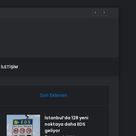
ecek, sular ne zaman gelecek?
İLETIŞIM
Son Eklenen
İstanbul’da 128 yeni
noktaya daha EDS
geliyor