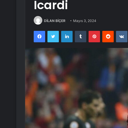
Icardi
DİLAN BİÇER
Mayıs 3, 2024
Facebook
Twitter
LinkedIn
Tumblr
Pinterest
Reddit