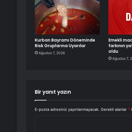
Kurban Bayramı Döneminde
Emekli ma
Risk Gruplarına Uyarılar
farkının ya
oldu
Ağustos 7, 2026
Ağustos 7, 
Bir yanıt yazın
E-posta adresiniz yayınlanmayacak.
Gerekli alanlar
*
i
Y
o