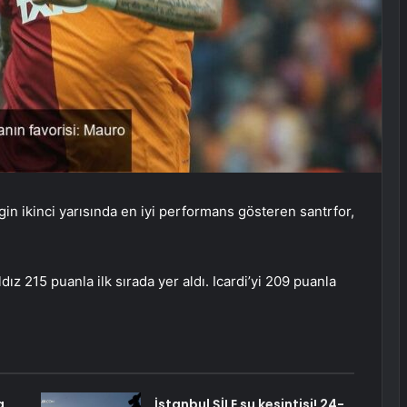
in ikinci yarısında en iyi performans gösteren santrfor,
z 215 puanla ilk sırada yer aldı. Icardi’yi 209 puanla
a
İstanbul ŞİLE su kesintisi! 24-