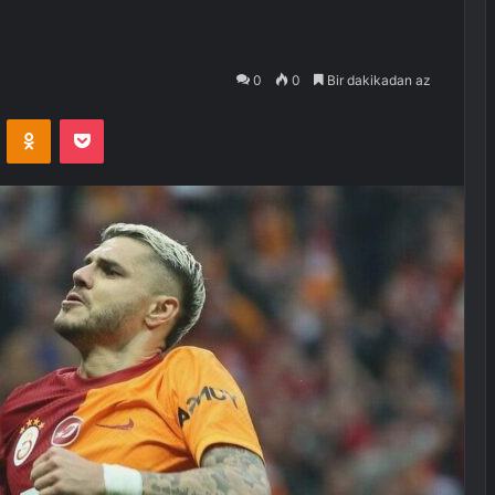
0
0
Bir dakikadan az
VKontakte
Odnoklassniki
Pocket