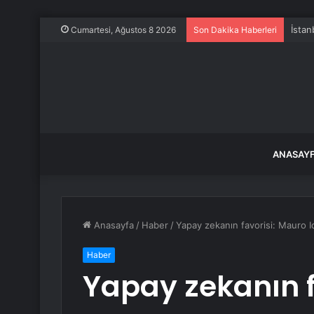
İstan
Cumartesi, Ağustos 8 2026
Son Dakika Haberleri
ANASAY
Anasayfa
/
Haber
/
Yapay zekanın favorisi: Mauro I
Haber
Yapay zekanın f