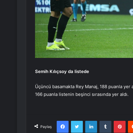
Semih Kılıçsoy da listede
Üçüncü basamakta Rey Manaj, 188 puanla yer al
166 puanla listenin beşinci sırasında yer aldı.
Facebook
Twitter
LinkedIn
Tumblr
Pint
Paylaş