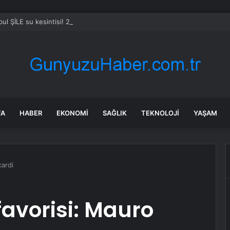
bul ŞİLE su kesintisi! 24-25 Temmuz İSKİ Şile su kesintisi ne zaman bit
FA
HABER
EKONOMI
SAĞLIK
TEKNOLOJI
YAŞAM
cardi
avorisi: Mauro