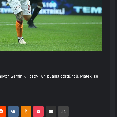
ıyor. Semih Kılıçsoy 184 puanla dördüncü, Piatek ise
erest
Reddit
VKontakte
Odnoklassniki
Pocket
E-Posta ile paylaş
Yazdır