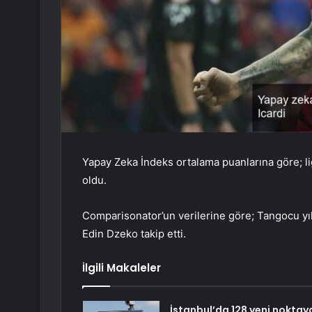
Yapay Zeka İndeks ortalama puanlarına göre; lig
oldu.
Comparisonator’un verilerine göre; Tangocu yıldı
Edin Dzeko takip etti.
İlgili Makaleler
İstanbul’da 128 yeni noktay