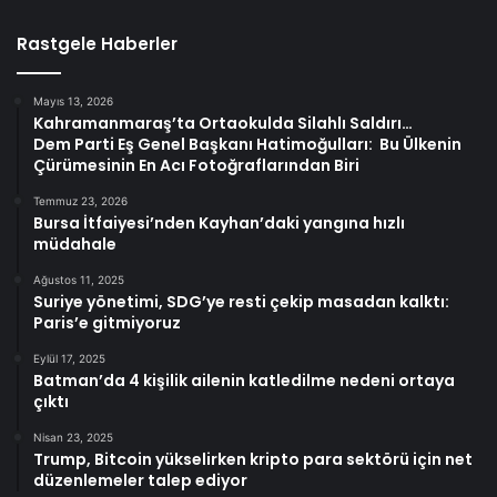
Rastgele Haberler
Mayıs 13, 2026
Kahramanmaraş’ta Ortaokulda Silahlı Saldırı…
Dem Parti Eş Genel Başkanı Hatimoğulları: Bu Ülkenin
Çürümesinin En Acı Fotoğraflarından Biri
Temmuz 23, 2026
Bursa İtfaiyesi’nden Kayhan’daki yangına hızlı
müdahale
Ağustos 11, 2025
Suriye yönetimi, SDG’ye resti çekip masadan kalktı:
Paris’e gitmiyoruz
Eylül 17, 2025
Batman’da 4 kişilik ailenin katledilme nedeni ortaya
çıktı
Nisan 23, 2025
Trump, Bitcoin yükselirken kripto para sektörü için net
düzenlemeler talep ediyor