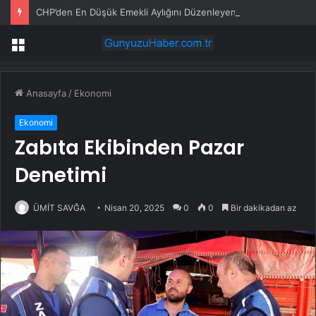
CHP’den En Düşük Emekli Aylığını Düzenleyen Kanun Teklifine Şerh: “Bu Bir Zam Değildir”
Menü
Anasayfa
/
Ekonomi
Ekonomi
Zabıta Ekibinden Pazar
Denetimi
ÜMİT SAVĞA
Nisan 20, 2025
0
0
Bir dakikadan az