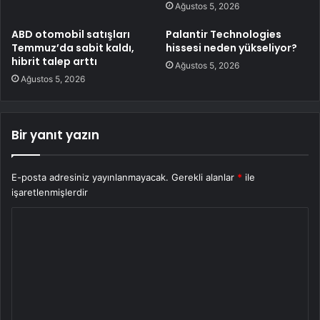
Ağustos 5, 2026
ABD otomobil satışları
Palantir Technologies
Temmuz’da sabit kaldı,
hissesi neden yükseliyor?
hibrit talep arttı
Ağustos 5, 2026
Ağustos 5, 2026
Bir yanıt yazın
E-posta adresiniz yayınlanmayacak.
Gerekli alanlar
*
ile
işaretlenmişlerdir
Y
o
r
u
m