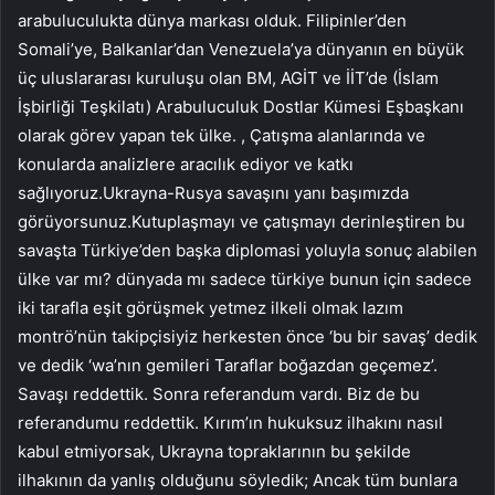
arabuluculukta dünya markası olduk. Filipinler’den
Somali’ye, Balkanlar’dan Venezuela’ya dünyanın en büyük
üç uluslararası kuruluşu olan BM, AGİT ve İİT’de (İslam
İşbirliği Teşkilatı) Arabuluculuk Dostlar Kümesi Eşbaşkanı
olarak görev yapan tek ülke. , Çatışma alanlarında ve
konularda analizlere aracılık ediyor ve katkı
sağlıyoruz.Ukrayna-Rusya savaşını yanı başımızda
görüyorsunuz.Kutuplaşmayı ve çatışmayı derinleştiren bu
savaşta Türkiye’den başka diplomasi yoluyla sonuç alabilen
ülke var mı? dünyada mı sadece türkiye bunun için sadece
iki tarafla eşit görüşmek yetmez ilkeli olmak lazım
montrö’nün takipçisiyiz herkesten önce ‘bu bir savaş’ dedik
ve dedik ‘wa’nın gemileri Taraflar boğazdan geçemez’.
Savaşı reddettik. Sonra referandum vardı. Biz de bu
referandumu reddettik. Kırım’ın hukuksuz ilhakını nasıl
kabul etmiyorsak, Ukrayna topraklarının bu şekilde
ilhakının da yanlış olduğunu söyledik; Ancak tüm bunlara