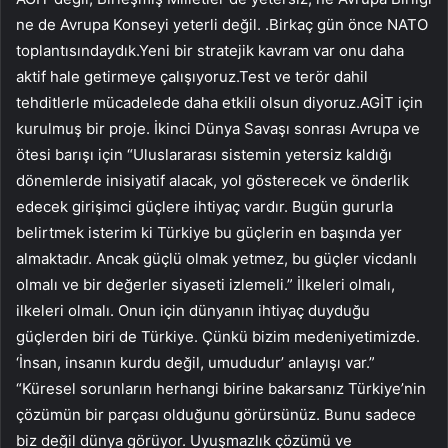
ne de Avrupa Konseyi yeterli değil. .Birkaç gün önce NATO
toplantısındaydık.Yeni bir stratejik kavram var onu daha
aktif hale getirmeye çalışıyoruz.Test ve terör dahil
tehditlerle mücadelede daha etkili olsun diyoruz.AGİT için
kurulmuş bir proje. İkinci Dünya Savaşı sonrası Avrupa ve
ötesi barışı için “Uluslararası sistemin yetersiz kaldığı
dönemlerde inisiyatif alacak, yol gösterecek ve önderlik
edecek girişimci güçlere ihtiyaç vardır. Bugün gururla
belirtmek isterim ki Türkiye bu güçlerin en başında yer
almaktadır. Ancak güçlü olmak yetmez, bu güçler vicdanlı
olmalı ve bir değerler siyaseti izlemeli.” İlkeleri olmalı,
ilkeleri olmalı. Onun için dünyanın ihtiyaç duyduğu
güçlerden biri de Türkiye. Çünkü bizim medeniyetimizde.
‘İnsan, insanın kurdu değil, umududur’ anlayışı var.”
“Küresel sorunların herhangi birine bakarsanız Türkiye’nin
çözümün bir parçası olduğunu görürsünüz. Bunu sadece
biz değil dünya görüyor. Uyuşmazlık çözümü ve