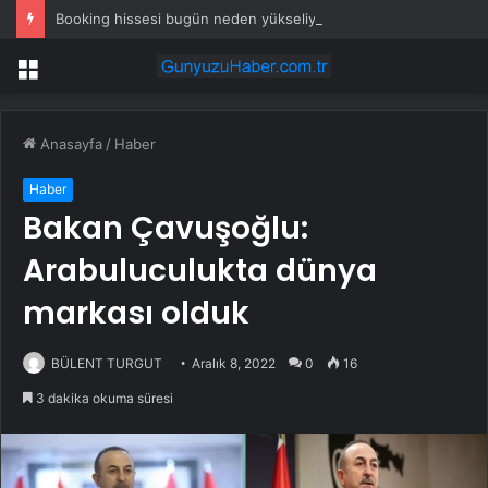
Booking hissesi bugün neden yükseliyor?
Menü
Anasayfa
/
Haber
Haber
Bakan Çavuşoğlu:
Arabuluculukta dünya
markası olduk
BÜLENT TURGUT
Aralık 8, 2022
0
16
3 dakika okuma süresi