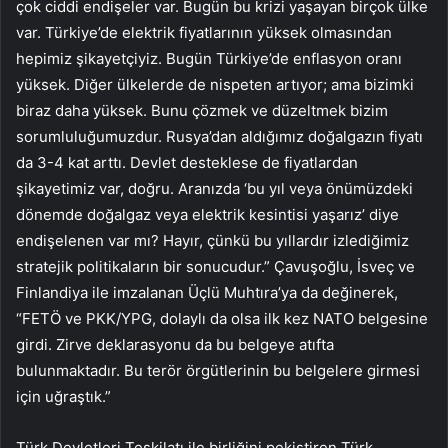
çok ciddi endişeler var. Bugün bu krizi yaşayan birçok ülke
var. Türkiye’de elektrik fiyatlarının yüksek olmasından
hepimiz şikayetçiyiz. Bugün Türkiye’de enflasyon oranı
yüksek. Diğer ülkelerde de nispeten artıyor; ama bizimki
biraz daha yüksek. Bunu çözmek ve düzeltmek bizim
sorumluluğumuzdur. Rusya’dan aldığımız doğalgazın fiyatı
da 3-4 kat arttı. Devlet desteklese de fiyatlardan
şikayetimiz var, doğru. Aranızda ‘bu yıl veya önümüzdeki
dönemde doğalgaz veya elektrik kesintisi yaşarız’ diye
endişelenen var mı? Hayır, çünkü bu yıllardır izlediğimiz
stratejik politikaların bir sonucudur.” Çavuşoğlu, İsveç ve
Finlandiya ile imzalanan Üçlü Muhtıra’ya da değinerek,
“FETÖ ve PKK/YPG, dolaylı da olsa ilk kez NATO belgesine
girdi. Zirve deklarasyonu da bu belgeye atıfta
bulunmaktadır. Bu terör örgütlerinin bu belgelere girmesi
için uğraştık.”
Türk Devletleri Teşkilatı ile birliğini pekiştiren Türk