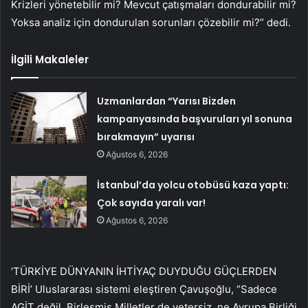
Krizleri yönetebilir mi? Mevcut çatışmaları dondurabilir mi?
Yoksa analiz için dondurulan sorunları çözebilir mi?” dedi.
İlgili Makaleler
Uzmanlardan “Yarısı Bizden
kampanyasında başvuruları yıl sonuna
bırakmayın” uyarısı
Ağustos 6, 2026
İstanbul’da yolcu otobüsü kaza yaptı:
Çok sayıda yaralı var!
Ağustos 6, 2026
‘TÜRKİYE DÜNYANIN İHTİYAÇ DUYDUĞU GÜÇLERDEN
BİRİ’ Uluslararası sistemi eleştiren Çavuşoğlu, “Sadece
AGİT değil, Birleşmiş Milletler de yetersiz, ne Avrupa Birliği