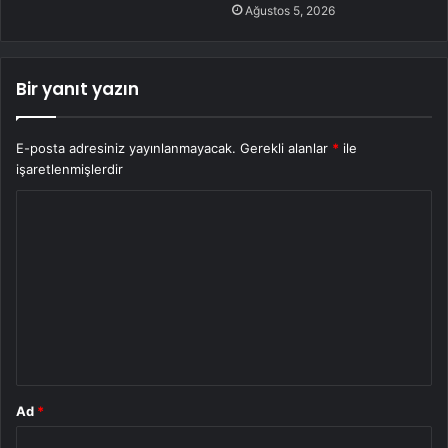
Ağustos 5, 2026
Bir yanıt yazın
E-posta adresiniz yayınlanmayacak.
Gerekli alanlar
*
ile
işaretlenmişlerdir
Y
o
r
u
m
*
Ad
*